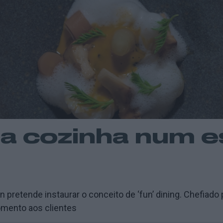
a cozinha num es
on pretende instaurar o conceito de ‘fun’ dining. Chefia
omento aos clientes