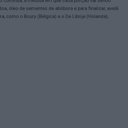
rso continua, à medida em que cada porção vai sendo
a, óleo de sementes de abóbora e para finalizar, avelã
a, como o Boury (Bélgica) e o De Librije (Holanda),