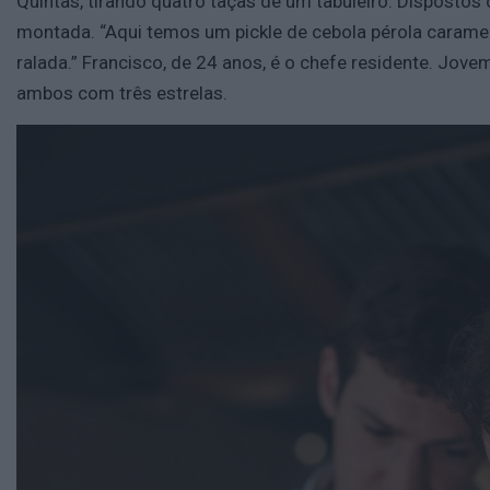
Quintas, tirando quatro taças de um tabuleiro. Dispostos
montada. “Aqui temos um pickle de cebola pérola caramel
ralada.” Francisco, de 24 anos, é o chefe residente. Jove
ambos com três estrelas.