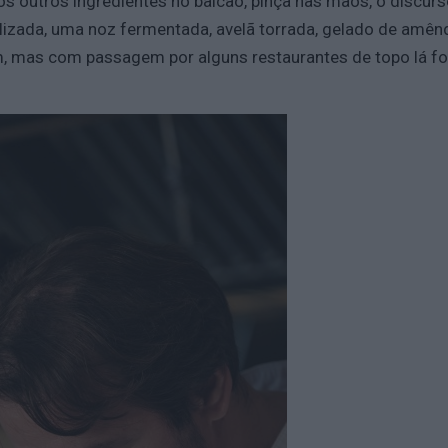
 os outros ingredientes no balcão, pinça nas mãos, o discu
izada, uma noz fermentada, avelã torrada, gelado de amêndo
m, mas com passagem por alguns restaurantes de topo lá for