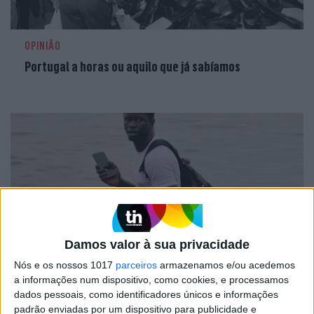
OPINIÃO
Portugal a horas ou aquilo que já sabíamos
Damos valor à sua privacidade
Nós e os nossos 1017
parceiros
armazenamos e/ou acedemos
OPINIÃO
a informações num dispositivo, como cookies, e processamos
Os mandadores sem lei
dados pessoais, como identificadores únicos e informações
padrão enviadas por um dispositivo para publicidade e