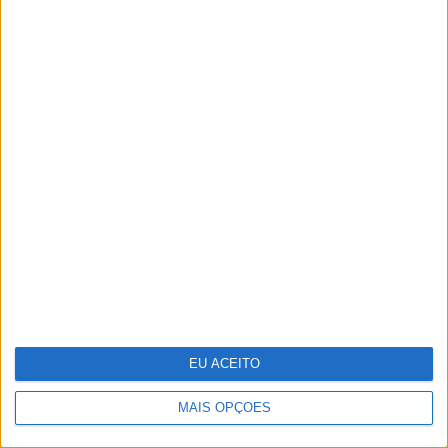
Repórter Júnior: Entrevista a Luísa Ducla Soares
EU ACEITO
MAIS OPÇÕES