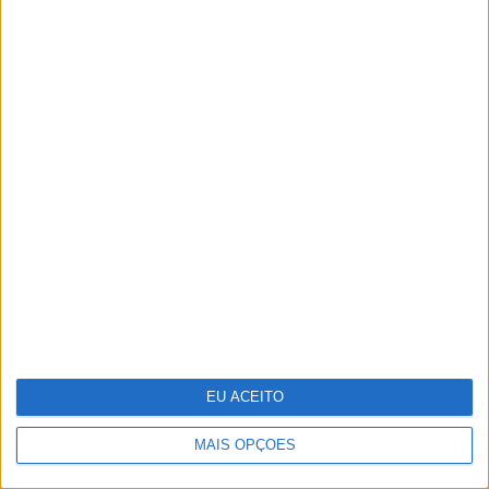
OPINIÃO
Ceuta e os idiotas úteis do
trumpismo na Europa
EU ACEITO
MAIS OPÇÕES