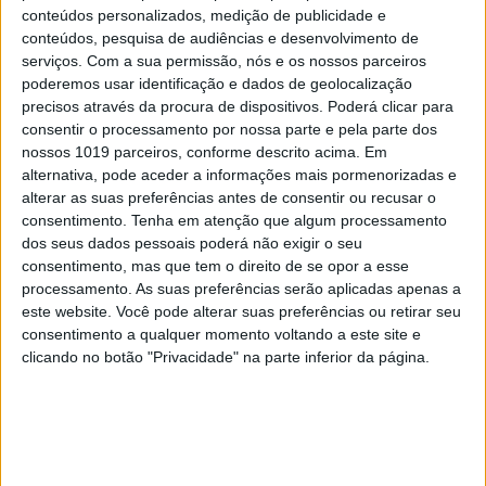
conteúdos personalizados, medição de publicidade e
conteúdos, pesquisa de audiências e desenvolvimento de
Foto: António Jorge Silva
serviços.
Com a sua permissão, nós e os nossos parceiros
Sónia Almeida quer pôr-nos a pensar nas
poderemos usar identificação e dados de geolocalização
precisos através da procura de dispositivos. Poderá clicar para
limitações daquilo que é considerado pintura.
consentir o processamento por nossa parte e pela parte dos
Nascida em Lisboa, com um mestrado feito em
nossos 1019 parceiros, conforme descrito acima. Em
Londres e radicada em Boston, desde 2008, a
alternativa, pode aceder a informações mais pormenorizadas e
alterar as suas preferências antes de consentir ou recusar o
artista apresenta, na Culturgest, 40 obras
consentimento.
Tenha em atenção que algum processamento
produzidas nos últimos 15 anos. “Há muitos outros
dos seus dados pessoais poderá não exigir o seu
formatos diferentes de pintar, que não só o óleo em
consentimento, mas que tem o direito de se opor a esse
processamento. As suas preferências serão aplicadas apenas a
tela, e também muitos mecanismos diferentes de
este website. Você pode alterar suas preferências ou retirar seu
acionar a pintura”, diz.
consentimento a qualquer momento voltando a este site e
clicando no botão "Privacidade" na parte inferior da página.
Técnicas distintas, formatos menos rígidos e
estáticos, tudo serve para a artista se expressar.
“Para alguém, se calhar os tecidos não são pintura,
mas não nos podemos esquecer de que eles têm de