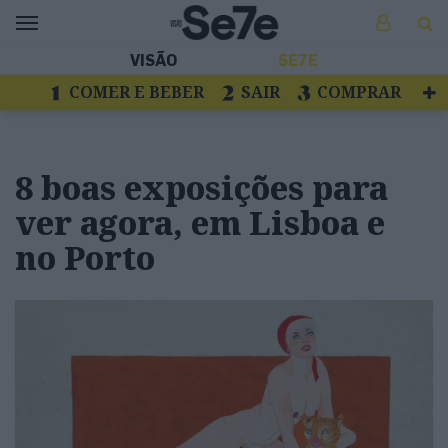
VISÃO
SE7E
COMER E BEBER
SAIR
COMPRAR
VER
LIVROS E DISCOS
TV
ESCAPAR
8 boas exposições para
ver agora, em Lisboa e
no Porto