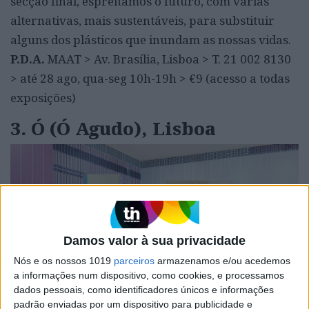
secção final, espreitamos o futuro, com várias
alternativas, mais sustentáveis, para substituir
alguns dos plásticos que inundam as nossas vidas.
P.D.A.
MAAT > Av. Brasília, Lisboa > T. 21 002 8130
> até 28 ago, qua-seg 10h-19h > €9 (acesso a todas
exposições)
3. Ó (Ó Agudo), Lisboa
Damos valor à sua privacidade
Nós e os nossos 1019
parceiros
armazenamos e/ou acedemos
a informações num dispositivo, como cookies, e processamos
dados pessoais, como identificadores únicos e informações
padrão enviadas por um dispositivo para publicidade e