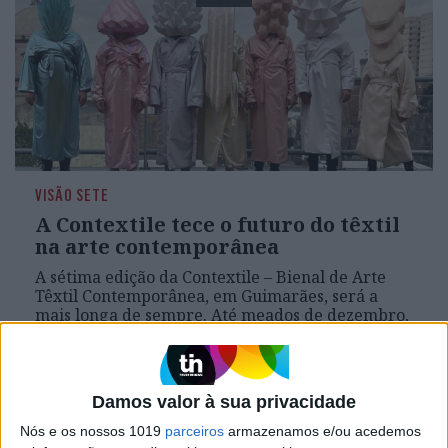
VISÃO SETE
A Contextile tece o futuro do têxtil
na arte contemporânea
A sétima edição da Contextile – Bienal de Arte
Têxtil Contemporânea, em Guimarães, será a
mais longa de sempre. Até meados de dezembro,
há exposições, workshops e conversas à volta da
cultura têxtil
Damos valor à sua privacidade
Nós e os nossos 1019
parceiros
armazenamos e/ou acedemos
Se7e