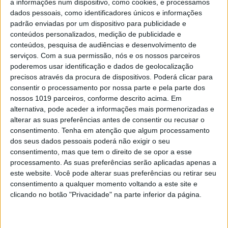
a informações num dispositivo, como cookies, e processamos
dados pessoais, como identificadores únicos e informações
padrão enviadas por um dispositivo para publicidade e
conteúdos personalizados, medição de publicidade e
conteúdos, pesquisa de audiências e desenvolvimento de
serviços.
Com a sua permissão, nós e os nossos parceiros
poderemos usar identificação e dados de geolocalização
precisos através da procura de dispositivos. Poderá clicar para
consentir o processamento por nossa parte e pela parte dos
VISÃO SETE
nossos 1019 parceiros, conforme descrito acima. Em
alternativa, pode aceder a informações mais pormenorizadas e
De Bragança a Faro, volta a
alterar as suas preferências antes de consentir ou recusar o
Portugal em 27 exposições
consentimento.
Tenha em atenção que algum processamento
Retrospetivas históricas, obras inéditas, artistas
dos seus dados pessoais poderá não exigir o seu
provocadores… Há muito para ver nos museus e
consentimento, mas que tem o direito de se opor a esse
galerias, mas a contagem decrescente para o fim
processamento. As suas preferências serão aplicadas apenas a
destas exposições já começou. Siga o nosso mapa
este website. Você pode alterar suas preferências ou retirar seu
consentimento a qualquer momento voltando a este site e
clicando no botão "Privacidade" na parte inferior da página.
Se7e