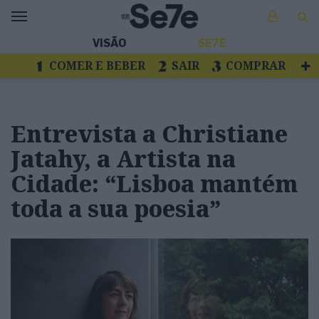
VISÃO
SE7E
COMER E BEBER
SAIR
COMPRAR
VER
LIVROS E DISCOS
TV
ESCAPAR
Entrevista a Christiane
Jatahy, a Artista na
Cidade: “Lisboa mantém
toda a sua poesia”