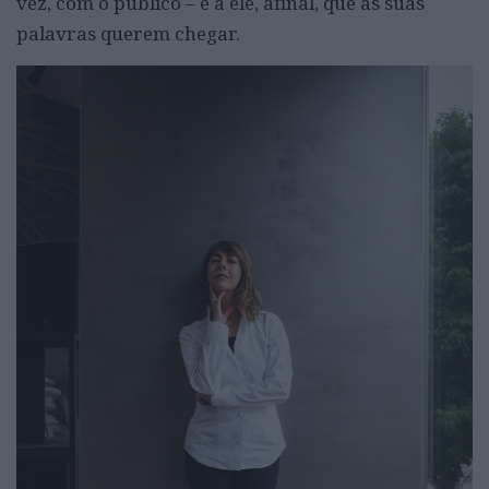
vez, com o público – é a ele, afinal, que as suas
palavras querem chegar.