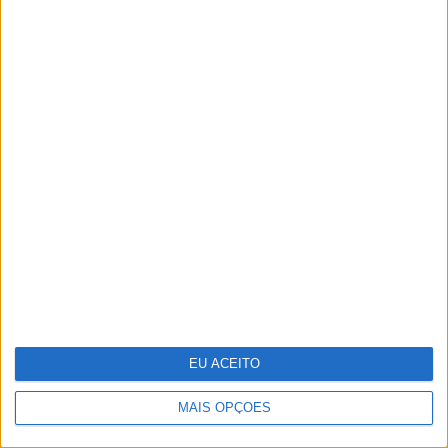
Tudo isto é cinema
EU ACEITO
MAIS OPÇÕES