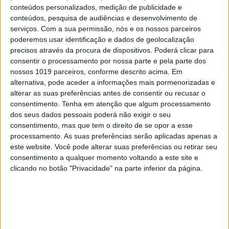
conteúdos personalizados, medição de publicidade e
Brasil. Há aqui uma grande angústia.
Odisseia
é
conteúdos, pesquisa de audiências e desenvolvimento de
também uma história de amor, de desejo de
serviços.
Com a sua permissão, nós e os nossos parceiros
poderemos usar identificação e dados de geolocalização
encontro e de afastamento. E depois há a questão
precisos através da procura de dispositivos. Poderá clicar para
da língua, que tive de rever, e que também tem um
consentir o processamento por nossa parte e pela parte dos
enorme poder, e da presença feminina, igualmente
nossos 1019 parceiros, conforme descrito acima. Em
alternativa, pode aceder a informações mais pormenorizadas e
importante.
alterar as suas preferências antes de consentir ou recusar o
consentimento.
Tenha em atenção que algum processamento
Defende um teatro feito para o agora e que
dos seus dados pessoais poderá não exigir o seu
aproxime o palco do público. Que Lisboa do
consentimento, mas que tem o direito de se opor a esse
presente encontrou quando aqui chegou com
processamento. As suas preferências serão aplicadas apenas a
este website. Você pode alterar suas preferências ou retirar seu
esta missão de ser a Artista na Cidade?
consentimento a qualquer momento voltando a este site e
clicando no botão "Privacidade" na parte inferior da página.
Eu tenho várias questões com Lisboa… Já cá tinha
vindo algumas vezes, a primeira em 1992 e era um
daqueles lugares que sempre esteve nas
estrelinhas do meu mapa. Mas era uma relação
temporária, que agora se transformou. Passei a ter