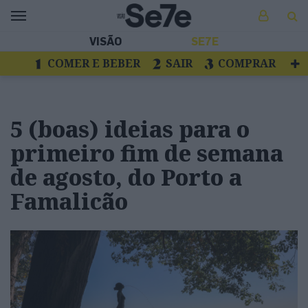
VISÃO
SE7E
COMER E BEBER
SAIR
COMPRAR
VER
LIVROS E DISCOS
TV
ESCAPAR
5 (boas) ideias para o
primeiro fim de semana
de agosto, do Porto a
Famalicão