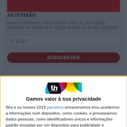
ANTEVISÃO
Fique a conhecer, em primeira mão, as principais
histórias da edição que chega às bancas no dia seguinte
SUBSCREVER
4. Exposição
Mário Cesariny:
Em Todas as Ruas te Encontro,
Fundação Cupertino de
Damos valor à sua privacidade
Miranda, Vila Nova de
Nós e os nossos 1019
parceiros
armazenamos e/ou acedemos
Famalicão
a informações num dispositivo, como cookies, e processamos
dados pessoais, como identificadores únicos e informações
padrão enviadas por um dispositivo para publicidade e