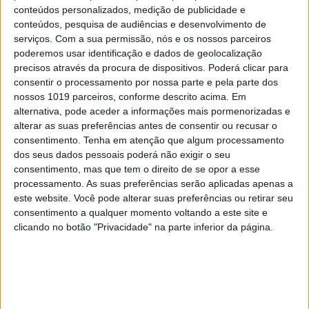
conteúdos personalizados, medição de publicidade e
conteúdos, pesquisa de audiências e desenvolvimento de
serviços.
Com a sua permissão, nós e os nossos parceiros
poderemos usar identificação e dados de geolocalização
precisos através da procura de dispositivos. Poderá clicar para
consentir o processamento por nossa parte e pela parte dos
nossos 1019 parceiros, conforme descrito acima. Em
alternativa, pode aceder a informações mais pormenorizadas e
alterar as suas preferências antes de consentir ou recusar o
consentimento.
Tenha em atenção que algum processamento
dos seus dados pessoais poderá não exigir o seu
consentimento, mas que tem o direito de se opor a esse
processamento. As suas preferências serão aplicadas apenas a
Fundação Cupertino de Miranda, em Vila Nova de
este website. Você pode alterar suas preferências ou retirar seu
Famalicão, detém grande parte do espólio de Mario
consentimento a qualquer momento voltando a este site e
Cesariny. Foto: Lucília monteiro
clicando no botão "Privacidade" na parte inferior da página.
A Fundação Cupertino de Miranda, em Vila Nova
de Famalicão, inaugura neste sábado, 5, uma
exposição dedicada ao poeta e pintor surrealista,
assinalando o centenário do autor de Pena Capital,