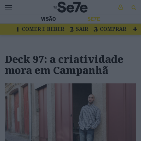
VISÃO
SE7E
COMER E BEBER
SAIR
COMPRAR
VER
LIVROS E DISCOS
TV
ESCAPAR
Deck 97: a criatividade
mora em Campanhã