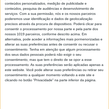
conteúdos personalizados, medição de publicidade e
conteúdos, pesquisa de audiências e desenvolvimento de
serviços.
Com a sua permissão, nós e os nossos parceiros
poderemos usar identificação e dados de geolocalização
precisos através da procura de dispositivos. Poderá clicar para
consentir o processamento por nossa parte e pela parte dos
nossos 1019 parceiros, conforme descrito acima. Em
alternativa, pode aceder a informações mais pormenorizadas e
alterar as suas preferências antes de consentir ou recusar o
VISÃO SETE
EXCLUSIVO
consentimento.
Tenha em atenção que algum processamento
Festas, feiras e romarias de
dos seus dados pessoais poderá não exigir o seu
Portugal: 15 sugestões para
consentimento, mas que tem o direito de se opor a esse
celebrar a cultura popular
processamento. As suas preferências serão aplicadas apenas a
este website. Você pode alterar suas preferências ou retirar seu
consentimento a qualquer momento voltando a este site e
clicando no botão "Privacidade" na parte inferior da página.