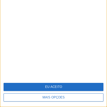
CARAS Decoração: 10 ideias para
transformar o velho em novo
EU ACEITO
MAIS OPÇÕES