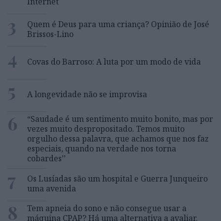
Internet
3
Quem é Deus para uma criança? Opinião de José
Brissos-Lino
4
Covas do Barroso: A luta por um modo de vida
5
A longevidade não se improvisa
6
“Saudade é um sentimento muito bonito, mas por
vezes muito despropositado. Temos muito
orgulho dessa palavra, que achamos que nos faz
especiais, quando na verdade nos torna
cobardes’’
7
Os Lusíadas são um hospital e Guerra Junqueiro
uma avenida
8
Tem apneia do sono e não consegue usar a
máquina CPAP? Há uma alternativa a avaliar.