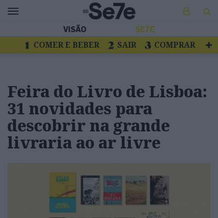
VISÃO
SE7E
COMER E BEBER
SAIR
COMPRAR
VER
LIVROS E DISCOS
TV
ESCAPAR
Feira do Livro de Lisboa:
31 novidades para
descobrir na grande
livraria ao ar livre