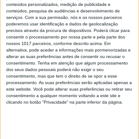
3. Manteiga
conteúdos personalizados, medição de publicidade e
conteúdos, pesquisa de audiências e desenvolvimento de
serviços.
Com a sua permissão, nós e os nossos parceiros
Asako Yuzuki
poderemos usar identificação e dados de geolocalização
precisos através da procura de dispositivos. Poderá clicar para
consentir o processamento por nossa parte e pela parte dos
nossos 1017 parceiros, conforme descrito acima. Em
alternativa, pode aceder a informações mais pormenorizadas e
alterar as suas preferências antes de consentir ou recusar o
consentimento.
Tenha em atenção que algum processamento
dos seus dados pessoais poderá não exigir o seu
consentimento, mas que tem o direito de se opor a esse
processamento. As suas preferências serão aplicadas apenas a
este website. Você pode alterar suas preferências ou retirar seu
consentimento a qualquer momento voltando a este site e
clicando no botão "Privacidade" na parte inferior da página.
Começa em lume brando, seja pelo pretexto da
indulgência foodie seja pela premissa do caso