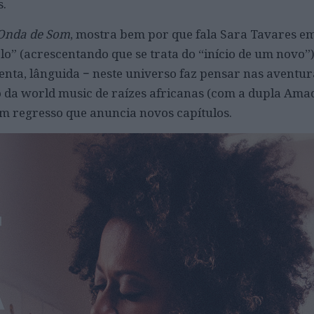
s.
 Onda de Som
, mostra bem por que fala Sara Tavares e
o” (acrescentando que se trata do “início de um novo”
 lenta, lânguida − neste universo faz pensar nas aventur
a world music de raízes africanas (com a dupla Ama
m regresso que anuncia novos capítulos.