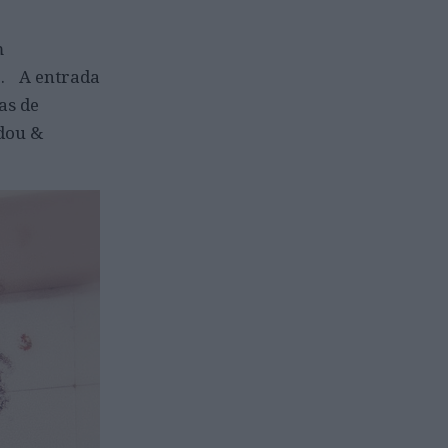
m
). A entrada
as de
dou &