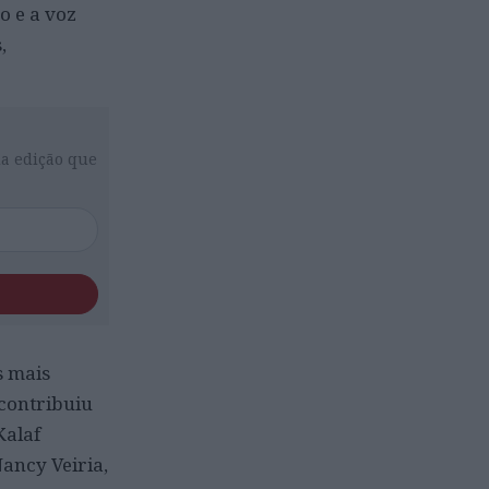
o e a voz
,
da edição que
s mais
 contribuiu
Kalaf
Nancy Veiria,