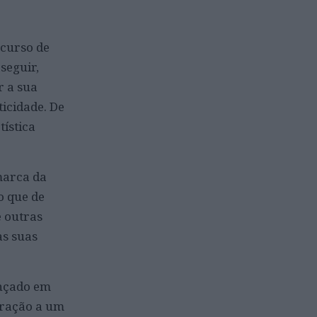
ncurso de
 seguir,
r a sua
icidade. De
tística
marca da
o que de
e outras
as suas
nçado em
eração a um