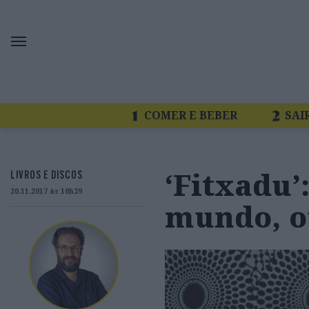
COMER E BEBER
SAI
‘Fitxadu’
LIVROS E DISCOS
20.11.2017 às 10h39
mundo, o