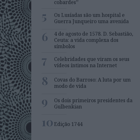
cobardes’’
5
Os Lusíadas são um hospital e
Guerra Junqueiro uma avenida
6
4 de agosto de 1578. D. Sebastião,
Ceuta: a vida complexa dos
símbolos
7
Celebridades que viram os seus
vídeos íntimos na Internet
8
Covas do Barroso: A luta por um
modo de vida
9
Os dois primeiros presidentes da
Gulbenkian
10
Edição 1744