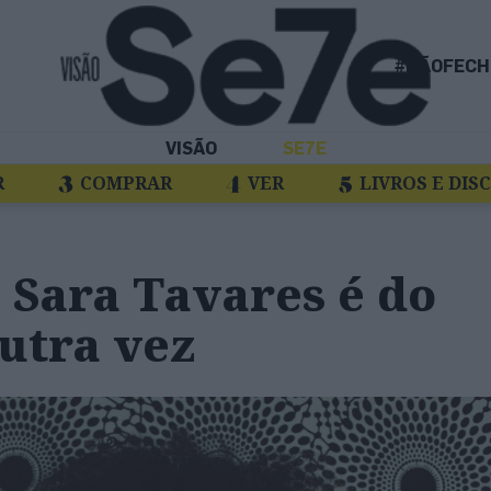
#NÃOFECH
VISÃO
SE7E
R
COMPRAR
VER
LIVROS E DIS
: Sara Tavares é do
utra vez