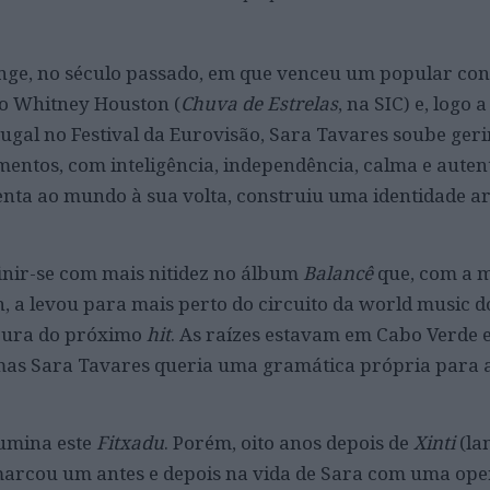
 longe, no século passado, em que venceu um popular co
do Whitney Houston (
Chuva de Estrelas
, na SIC) e, logo a
ugal no Festival da Eurovisão, Sara Tavares soube geri
ntos, com inteligência, independência, calma e autent
enta ao mundo à sua volta, construiu uma identidade ar
finir-se com mais nitidez no álbum
Balancê
que, com a 
, a levou para mais perto do circuito da world music d
cura do próximo
hit
. As raízes estavam em Cabo Verde 
mas Sara Tavares queria uma gramática própria para 
lumina este
Fitxadu
. Porém, oito anos depois de
Xinti
(la
arcou um antes e depois na vida de Sara com uma op