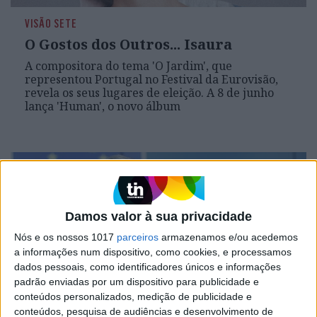
VISÃO SETE
O Gostos dos Outros... Isaura
A compositora do tema 'O Jardim', que
representou Portugal no Festival da Eurovisão,
revela os seus lugares de eleição. A 8 de junho
lança 'Human', o novo álbum
Damos valor à sua privacidade
Nós e os nossos 1017
parceiros
armazenamos e/ou acedemos
a informações num dispositivo, como cookies, e processamos
dados pessoais, como identificadores únicos e informações
padrão enviadas por um dispositivo para publicidade e
conteúdos personalizados, medição de publicidade e
EDITORIAL
conteúdos, pesquisa de audiências e desenvolvimento de