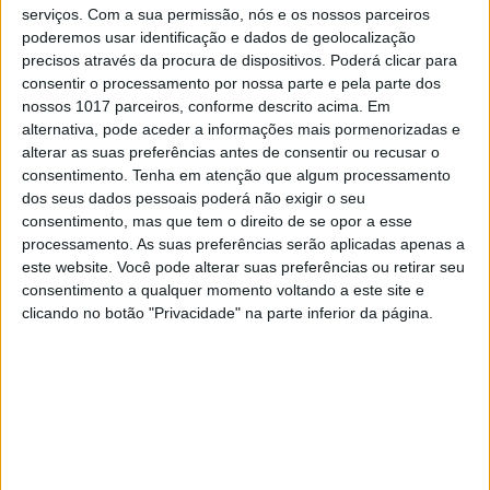
serviços.
Com a sua permissão, nós e os nossos parceiros
2017 e a némesis lusa
poderemos usar identificação e dados de geolocalização
Cá estamos nós, portugueses, tão ciclotímicos
precisos através da procura de dispositivos. Poderá clicar para
como sempre fomos, a oscilar entre a alegria e a
consentir o processamento por nossa parte e pela parte dos
esperança exageradas e o desalento e a
nossos 1017 parceiros, conforme descrito acima. Em
depressão desoladores
alternativa, pode aceder a informações mais pormenorizadas e
alterar as suas preferências antes de consentir ou recusar o
consentimento.
Tenha em atenção que algum processamento
dos seus dados pessoais poderá não exigir o seu
Se7e
consentimento, mas que tem o direito de se opor a esse
processamento. As suas preferências serão aplicadas apenas a
este website. Você pode alterar suas preferências ou retirar seu
consentimento a qualquer momento voltando a este site e
clicando no botão "Privacidade" na parte inferior da página.
VISÃO SETE
'Fitxadu': Sara Tavares é do mundo,