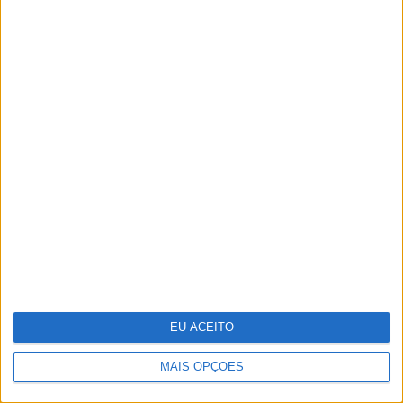
Um século de propaganda na VISÃO
História
EU ACEITO
MAIS OPÇÕES