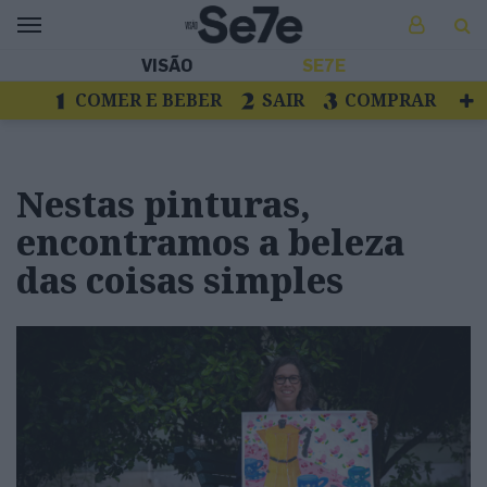
VISÃO
SE7E
COMER E BEBER
SAIR
COMPRAR
VER
LIVROS E DISCOS
TV
ESCAPAR
Nestas pinturas,
encontramos a beleza
das coisas simples