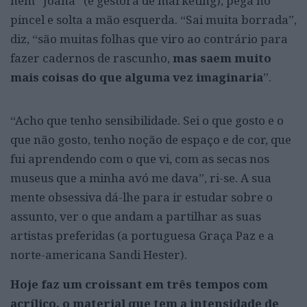
nem “Joana” (é gestora de marketing), pega no
pincel e solta a mão esquerda. “Sai muita borrada”,
diz, “são muitas folhas que viro ao contrário para
fazer cadernos de rascunho,
mas saem muito
mais coisas do que alguma vez imaginaria
”.
“Acho que tenho sensibilidade. Sei o que gosto e o
que não gosto, tenho noção de espaço e de cor, que
fui aprendendo com o que vi, com as secas nos
museus que a minha avó me dava”, ri-se. A sua
mente obsessiva dá-lhe para ir estudar sobre o
assunto, ver o que andam a partilhar as suas
artistas preferidas (a portuguesa Graça Paz e a
norte-americana Sandi Hester).
Hoje faz um croissant em três tempos com
acrílico, o material que tem a intensidade de