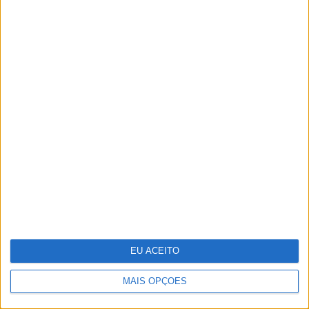
Os Lusíadas são um hospital e
Guerra Junqueiro uma avenida
EU ACEITO
MAIS OPÇÕES