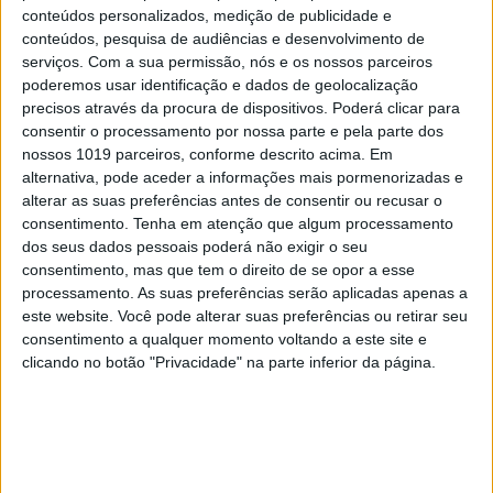
5. Clube Royale
conteúdos personalizados, medição de publicidade e
conteúdos, pesquisa de audiências e desenvolvimento de
serviços.
Com a sua permissão, nós e os nossos parceiros
poderemos usar identificação e dados de geolocalização
precisos através da procura de dispositivos. Poderá clicar para
consentir o processamento por nossa parte e pela parte dos
nossos 1019 parceiros, conforme descrito acima. Em
alternativa, pode aceder a informações mais pormenorizadas e
alterar as suas preferências antes de consentir ou recusar o
consentimento.
Tenha em atenção que algum processamento
dos seus dados pessoais poderá não exigir o seu
consentimento, mas que tem o direito de se opor a esse
processamento. As suas preferências serão aplicadas apenas a
este website. Você pode alterar suas preferências ou retirar seu
consentimento a qualquer momento voltando a este site e
Ponham na mão de Tita um casaco ou uma camisa
clicando no botão "Privacidade" na parte inferior da página.
e logo ela vos dirá de que material é feito. O tato é
capaz de guardar memória do toque da lã e do
algodão sem misturas, mas o olho para escolher
peças vintage e em segunda mão não é para todos.