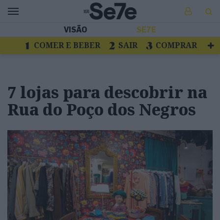
VISÃO
SE7E
COMER E BEBER
SAIR
COMPRAR
VER
LIVROS E DISCOS
TV
ESCAPAR
7 lojas para descobrir na
Rua do Poço dos Negros