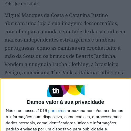
Foto: Joana Linda
Miguel Marques da Costa e Catarina Justino
abriram uma loja à sua imagem: descontraídos,
com olho para a moda e vontade de dar a conhecer
marcas independentes estrangeiras e também
portuguesas, como as camisas em crochet feito à
mão da Sous ou os brincos de Beatriz Jardinha.
Vendem a uruguaia Lucha Clothing, a brasileira
Perigo, a mexicana The Pack, a italiana Tubici ou a
portuguesa C.R.T.D., fundada por Miguel. São
sobretudo marcas de roupa, mas encontram-se
também alguns acessórios, velas, fragrâncias e
Damos valor à sua privacidade
decoração para a casa.
N.º 123 > T. 21 585 5583 >
Nós e os nossos 1019
parceiros
armazenamos e/ou acedemos
seg-dom 10h30-13h30, 14h-19h
a informações num dispositivo, como cookies, e processamos
dados pessoais, como identificadores únicos e informações
padrão enviadas por um dispositivo para publicidade e