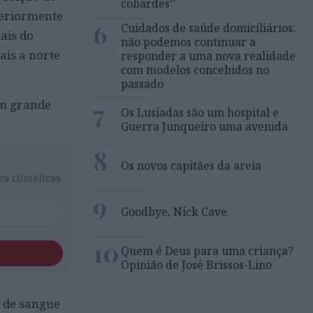
cobardes’’
nteriormente
6
Cuidados de saúde domiciliários:
ais do
não podemos continuar a
ais a norte
responder a uma nova realidade
com modelos concebidos no
passado
um grande
7
Os Lusíadas são um hospital e
Guerra Junqueiro uma avenida
8
Os novos capitães da areia
es climáticas
9
Goodbye, Nick Cave
10
Quem é Deus para uma criança?
Opinião de José Brissos-Lino
 de sangue