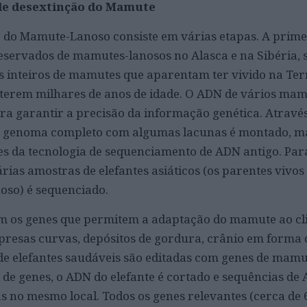
 de desextinção do Mamute
 do Mamute-Lanoso consiste em várias etapas. A prime
servados de mamutes-lanosos no Alasca e na Sibéria, 
s inteiros de mamutes que aparentam ter vivido na Ter
terem milhares de anos de idade. O ADN de vários mam
ra garantir a precisão da informação genética. Atravé
m genoma completo com algumas lacunas é montado, m
es da tecnologia de sequenciamento de ADN antigo.
Par
ias amostras de elefantes asiáticos (os parentes vivos
oso) é sequenciado.
ram os genes que permitem a adaptação do mamute ao cli
resas curvas, depósitos de gordura, crânio em forma 
 de elefantes saudáveis são editadas com genes de mamu
 de genes, o ADN do elefante é cortado e sequências de
no mesmo local. Todos os genes relevantes (cerca de 