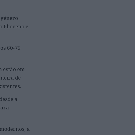
O género
o Plioceno e
mos 60-75
m estão em
aneira de
istentes.
desde a
para
 modernos, a