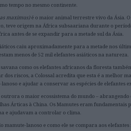
esmo tempo no mesmo continente.
has maximus)
é o maior animal terrestre vivo da Ásia. 
ico, teve origem na África subsaariana durante o períod
rica antes de se expandir para a metade sul da Ásia.
siáticos caiu aproximadamente para a metade nos últi
restam menos de 52 mil elefantes asiáticos na natureza.
a savana como os elefantes africanos da floresta també
r dos riscos, a Colossal acredita que esta é a melhor m
lanoso e ajudar a conservar as espécies de elefantes ex
i outrora o maior ecossistema do mundo – abrangendo 
Ilhas Árticas à China. Os Mamutes eram fundamentais 
ma e ajudavam a controlar o clima.
do mamute-lanoso e como ele se compara aos elefantes