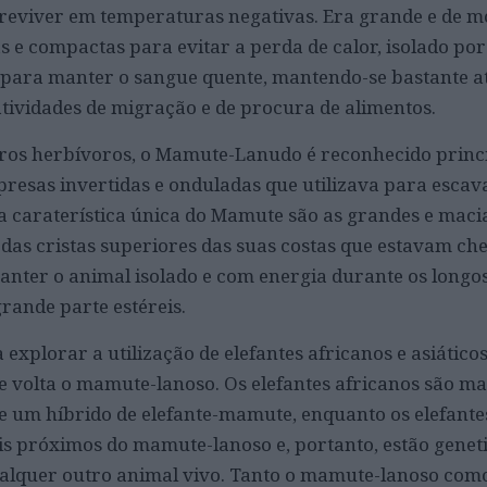
reviver em temperaturas negativas. Era grande e de 
s e compactas para evitar a perda de calor, isolado po
para manter o sangue quente, mantendo-se bastante at
atividades de migração e de procura de alimentos.
ros herbívoros, o Mamute-Lanudo é reconhecido prin
presas invertidas e onduladas que utilizava para escav
ra caraterística única do Mamute são as grandes e maci
das cristas superiores das suas costas que estavam che
nter o animal isolado e com energia durante os longos
ande parte estéreis.
 explorar a utilização de elefantes africanos e asiático
e volta o mamute-lanoso. Os elefantes africanos são ma
 um híbrido de elefante-mamute, enquanto os elefantes
is próximos do mamute-lanoso e, portanto, estão gene
alquer outro animal vivo. Tanto o mamute-lanoso como