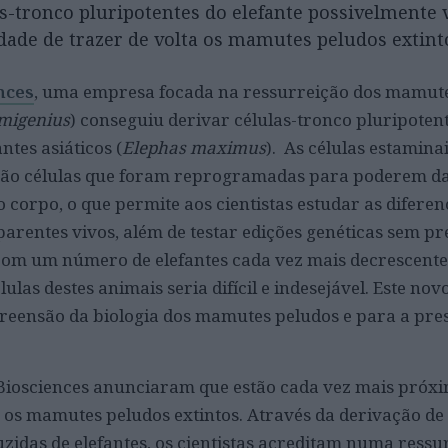
as-tronco pluripotentes do elefante possivelmente
idade de trazer de volta os mamutes peludos extint
nces
, uma empresa focada na ressurreição dos mamut
migenius
) conseguiu derivar células-tronco pluripoten
ntes asiáticos (
Elephas maximus
). As células estamina
 são células que foram reprogramadas para poderem d
o corpo, o que permite aos cientistas estudar as diferen
arentes vivos, além de testar edições genéticas sem pr
 Com um número de elefantes cada vez mais decrescente
lulas destes animais seria difícil e indesejável. Este nov
reensão da biologia dos mamutes peludos e para a pr
l Biosciences anunciaram que estão cada vez mais próx
a os mamutes peludos extintos. Através da derivação de 
zidas de elefantes, os cientistas acreditam numa ressu