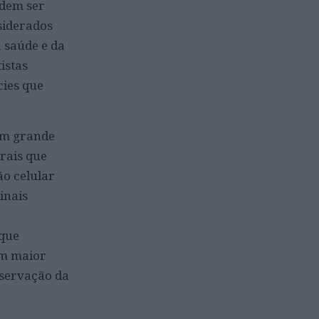
odem ser
siderados
 saúde e da
istas
cies que
 um grande
rais que
ão celular
inais
 que
om maior
nservação da