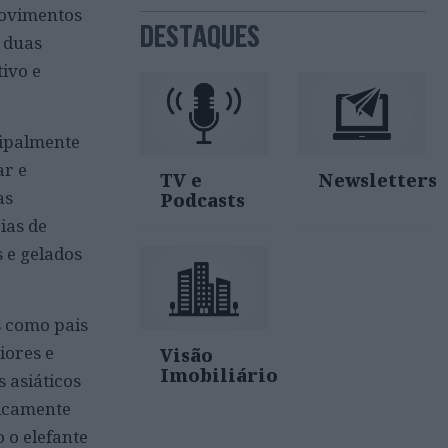
movimentos
DESTAQUES
r duas
ivo e
cipalmente
ar e
TV e
Newsletters
as
Podcasts
ias de
 e gelados
s como pais
iores e
Visão
Imobiliário
 asiáticos
ticamente
 o elefante