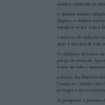
asiático existiram ao m
O elefante asiático (
Elep
Elephas, o elefante asiát
espalhou-se por toda a Áf
O número de elefantes a
anos. E nos dias de hoje 
Os elefantes africanos d
perigo de extinção. Apesa
trazer de volta o mamute-
A Estepe dos Mamutes fo
França ao Canadá e das 
proteger o seu ecossiste
Ao pesquisar a genética 