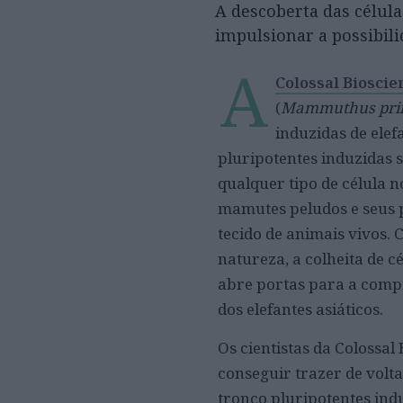
A descoberta das célul
impulsionar a possibil
A
Colossal Bioscie
(
Mammuthus pri
induzidas de elefa
pluripotentes induzidas
qualquer tipo de célula n
mamutes peludos e seus p
tecido de animais vivos.
natureza, a colheita de cé
abre portas para a comp
dos elefantes asiáticos.
Os cientistas da Colossa
conseguir trazer de volt
tronco pluripotentes indu