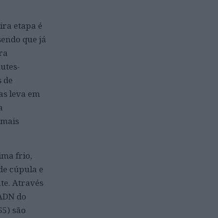
ira etapa é
sendo que já
ra
utes-
s de
as leva em
a
 mais
ma frio,
de cúpula e
te. Através
 ADN do
65) são