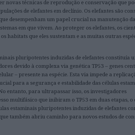
ver novas técnicas de reprodução e conservação que p
pulações de elefantes em declínio.
Os elefantes são con
 que desempenham um papel crucial na manutenção da
stemas em que vivem. Ao proteger os elefantes, os cient
 habitats que eles sustentam e as muitas outras espé
minais pluripotentes induzidas de elefantes constituía
adores devido à complexa via genética TP53 – genes cent
ular – presente na espécie. Esta via impede a replicaç
ucial para a segurança e estabilidade das células estam
No entanto, para ultrapassar isso, os investigadores
so multifásico que inibiram o TP53 em duas etapas, o
lulas estaminais pluripotentes induzidas de elefantes c
 o que também abriu caminho para novos estudos de co