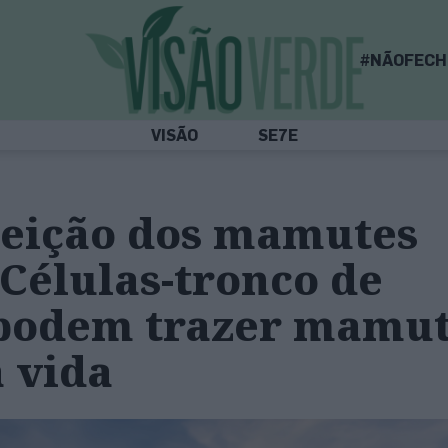
#NÃOFECH
VISÃO
SE7E
reição dos mamutes
 Células-tronco de
 podem trazer mamu
à vida