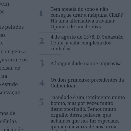
 vem
1
Tem apneia do sono e não
os
consegue usar a máquina CPAP?
Há uma alternativa a avaliar.
Opinião de um dentista
es peludos
tes
2
4 de agosto de 1578. D. Sebastião,
Ceuta: a vida complexa dos
is
símbolos
ar origem a
3
ças entre os
A longevidade não se improvisa
ecisar de
 na
4
Os dois primeiros presidentes da
o estudo
Gulbenkian
eservação
5
“Saudade é um sentimento muito
bonito, mas por vezes muito
despropositado. Temos muito
imos de
orgulho dessa palavra, que
achamos que nos faz especiais,
células
quando na verdade nos torna
rreição de