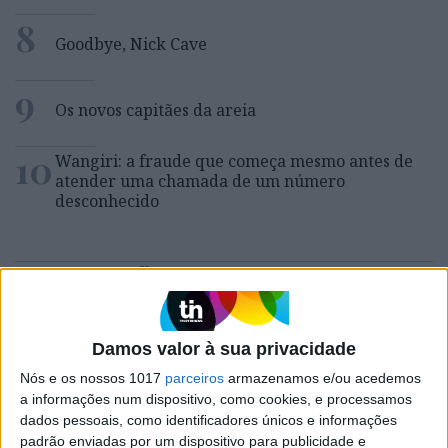
8
Goodbye, Nick Cave
9
Os novos capitães da areia
10
Wangiri: a fraude que começa mesmo antes de
atender uma chamada de um número
desconhecido
MAIS NA VISÃO
Damos valor à sua privacidade
Nós e os nossos 1017
parceiros
armazenamos e/ou acedemos
a informações num dispositivo, como cookies, e processamos
dados pessoais, como identificadores únicos e informações
padrão enviadas por um dispositivo para publicidade e