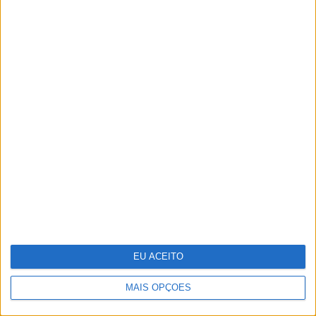
Microsoft revela poupanças de 500
milhões com Inteligência Artificial,
depois de despedir nove mil
EU ACEITO
MAIS OPÇÕES