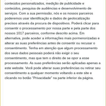
conteúdos personalizados, medição de publicidade e
conteúdos, pesquisa de audiências e desenvolvimento de
serviços.
Com a sua permissão, nós e os nossos parceiros
poderemos usar identificação e dados de geolocalização
SOCIEDADE
EXCLUSIVO
precisos através da procura de dispositivos. Poderá clicar para
consentir o processamento por nossa parte e pela parte dos
A resistência do País rural: Outras
nossos 1017 parceiros, conforme descrito acima. Em
lutas em curso, além do Barrosso
alternativa, pode aceder a informações mais pormenorizadas e
alterar as suas preferências antes de consentir ou recusar o
consentimento.
Tenha em atenção que algum processamento
dos seus dados pessoais poderá não exigir o seu
consentimento, mas que tem o direito de se opor a esse
processamento. As suas preferências serão aplicadas apenas a
este website. Você pode alterar suas preferências ou retirar seu
consentimento a qualquer momento voltando a este site e
clicando no botão "Privacidade" na parte inferior da página.
SOCIEDADE
EXCLUSIVO