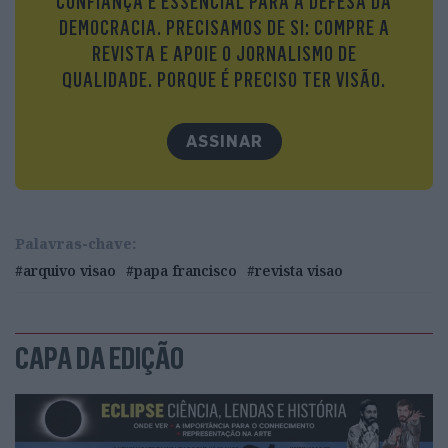
CONFIANÇA É ESSENCIAL PARA A DEFESA DA
era mais fácil. E, para mim, é um hábito. Um
DEMOCRACIA. PRECISAMOS DE SI: COMPRE A
serviço. Sinto-o cá dentro. Claro que agora não é
REVISTA E APOIE O JORNALISMO DE
tão fácil de fazer, dada a quantidade de pessoas que
QUALIDADE. PORQUE É PRECISO TER VISÃO.
me escrevem.
ASSINAR
Palavras-chave:
#arquivo visao
#papa francisco
#revista visao
CAPA DA EDIÇÃO