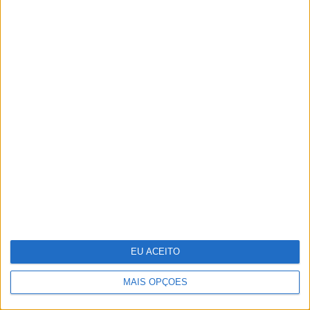
A VISÃO Se7e desta semana – edição
1743
EU ACEITO
MAIS OPÇÕES
Indeed e Glassdoor vão despedir
1300 trabalhadores