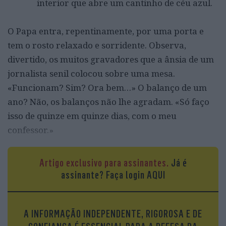
interior que abre um cantinho de céu azul.
O Papa entra, repentinamente, por uma porta e
tem o rosto relaxado e sorridente. Observa,
divertido, os muitos gravadores que a ânsia de um
jornalista senil colocou sobre uma mesa.
«Funcionam? Sim? Ora bem…» O balanço de um
ano? Não, os balanços não lhe agradam. «Só faço
isso de quinze em quinze dias, com o meu
confessor.»
> O senhor, Santo Padre, muitas vezes telefona
Artigo exclusivo para assinantes.
Já é
a quem lhe pede ajuda. E por vezes não
assinante?
Faça login AQUI
acreditam que é o senhor.
Sim, compreende-se. Quando alguém telefona, é
porque quer falar, tem uma pergunta a fazer, um
A INFORMAÇÃO INDEPENDENTE, RIGOROSA E DE
conselho a pedir. Como sacerdote em Buenos Aires