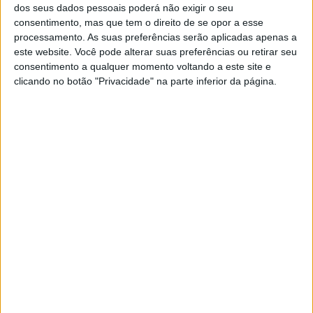
ARQUIVO VISÃO
EXCLUSIVO
dos seus dados pessoais poderá não exigir o seu
consentimento, mas que tem o direito de se opor a esse
Arquivo VISÃO: O Ozempic e os
processamento. As suas preferências serão aplicadas apenas a
medicamentos para tratar a
este website. Você pode alterar suas preferências ou retirar seu
diabetes que estão a revolucionar a
consentimento a qualquer momento voltando a este site e
obesidade e a perda de peso
clicando no botão "Privacidade" na parte inferior da página.
VISÃO DO DIA
EXCLUSIVO
VISÃO DO DIA: Mr. Lynch, o fogo vai