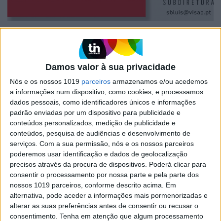
VISÃO DO DIA
EXCLUSIVO
VISÃO DO DIA: De Cristina Ferreira
a Marques Mendes, as televisões
Damos valor à sua privacidade
ainda vendem presidentes como
sabonetes?
Nós e os nossos 1019
parceiros
armazenamos e/ou acedemos
a informações num dispositivo, como cookies, e processamos
dados pessoais, como identificadores únicos e informações
padrão enviadas por um dispositivo para publicidade e
conteúdos personalizados, medição de publicidade e
conteúdos, pesquisa de audiências e desenvolvimento de
serviços.
Com a sua permissão, nós e os nossos parceiros
poderemos usar identificação e dados de geolocalização
precisos através da procura de dispositivos. Poderá clicar para
consentir o processamento por nossa parte e pela parte dos
nossos 1019 parceiros, conforme descrito acima. Em
alternativa, pode aceder a informações mais pormenorizadas e
alterar as suas preferências antes de consentir ou recusar o
consentimento.
Tenha em atenção que algum processamento