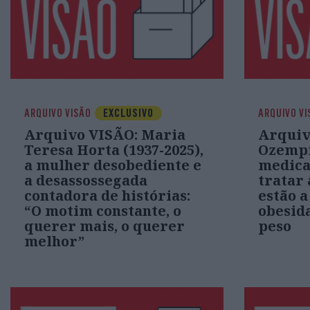
ARQUIVO VISÃO
EXCLUSIVO
ARQUIVO VI
Arquivo VISÃO: Maria
Arquiv
Teresa Horta (1937-2025),
Ozempi
a mulher desobediente e
medica
a desassossegada
tratar 
contadora de histórias:
estão a
“O motim constante, o
obesid
querer mais, o querer
peso
melhor”