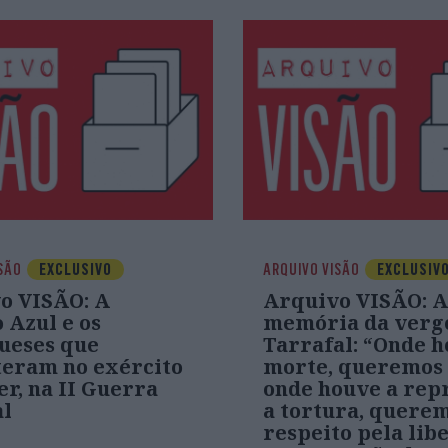
SÃO
EXCLUSIVO
ARQUIVO VISÃO
EXCLUSIV
o VISÃO: A
Arquivo VISÃO: A
 Azul e os
memória da verg
ueses que
Tarrafal: “Onde h
eram no exército
morte, queremos 
er, na II Guerra
onde houve a rep
l
a tortura, querem
respeito pela lib