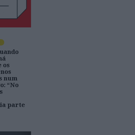
O
Quando
há
e os
enos
ns num
o: “No
s
ia parte