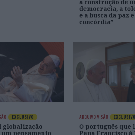
a construção de 
democracia, a tol
e a busca da paz e
concórdia”
SÃO
EXCLUSIVO
ARQUIVO VISÃO
EXCLUSIV
l globalização
O português que l
 um pensamento
Papa Francisco à