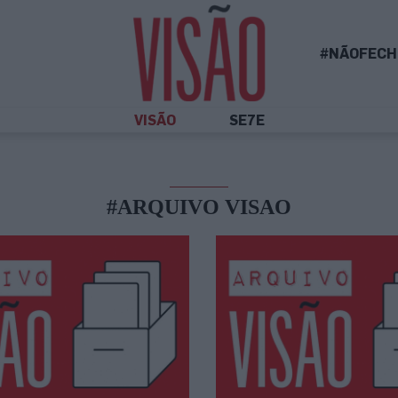
#NÃOFECH
VISÃO
SE7E
#ARQUIVO VISAO