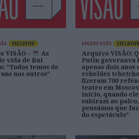
SÃO
EXCLUSIVO
ARQUIVO VISÃO
EXCLUSIV
o VISÃO –
As
Arquivo VISÃO: 
de vida de Rui
Putin governava 
o: “Todos temos de
apenas dois anos 
 uns nos outros”
rebeldes tchetch
fizeram 700 refé
teatro em Moscov
início, quando ele
subiram ao palco,
pensámos que faz
do espetáculo”