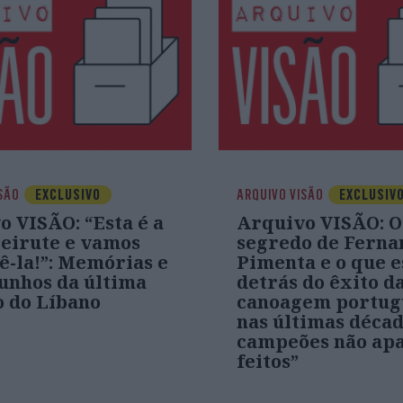
SÃO
EXCLUSIVO
ARQUIVO VISÃO
EXCLUSIV
 VISÃO: “Esta é a
Arquivo VISÃO: O
Beirute e vamos
segredo de Ferna
ê-la!”: Memórias e
Pimenta e o que e
unhos da última
detrás do êxito d
o do Líbano
canoagem portug
nas últimas décad
campeões não ap
feitos”