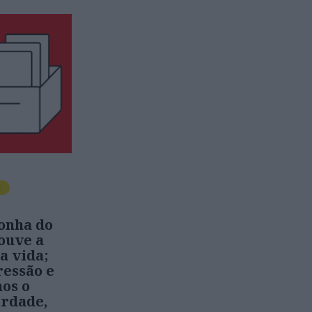
O
onha do
ouve a
a vida;
ressão e
os o
erdade,