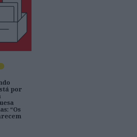
O
ndo
stá por
a
uesa
as: “Os
arecem