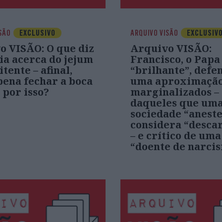
SÃO
EXCLUSIVO
ARQUIVO VISÃO
EXCLUSIV
o VISÃO: O que diz
Arquivo VISÃO:
ia acerca do jejum
Francisco, o Papa
tente – afinal,
“brilhante”, defe
pena fechar a boca
uma aproximação
 por isso?
marginalizados –
daqueles que um
sociedade “aneste
considera “descar
– e crítico de uma
“doente de narci