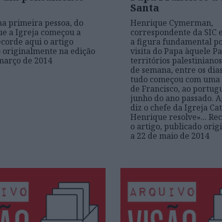
Santa
na primeira pessoa, do
Henrique Cymerman,
e a Igreja começou a
correspondente da SIC e
corde aqui o artigo
a figura fundamental po
 originalmente na edição
visita do Papa àquele Pa
março de 2014
territórios palestinianos
de semana, entre os dias
tudo começou com uma
de Francisco, ao portug
junho do ano passado. 
diz o chefe da Igreja Cat
Henrique resolve»... Re
o artigo, publicado ori
a 22 de maio de 2014