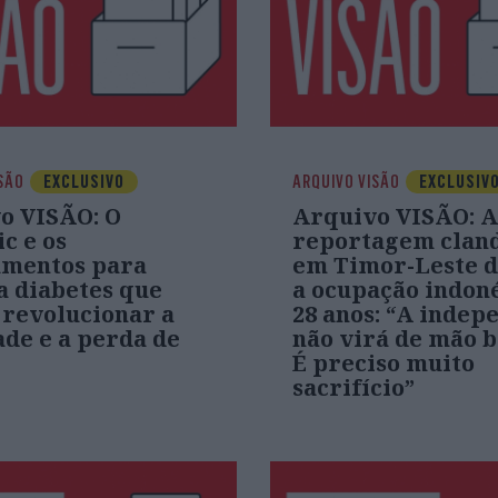
SÃO
EXCLUSIVO
ARQUIVO VISÃO
EXCLUSIV
o VISÃO: O
Arquivo VISÃO: A
c e os
reportagem cland
mentos para
em Timor-Leste 
a diabetes que
a ocupação indoné
 revolucionar a
28 anos: “A indep
ade e a perda de
não virá de mão b
É preciso muito
sacrifício”