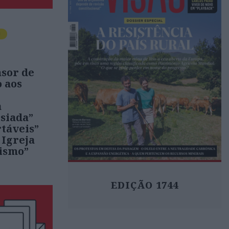
O
nsor de
 aos
a
siada”
táveis”
 Igreja
sismo”
EDIÇÃO 1744