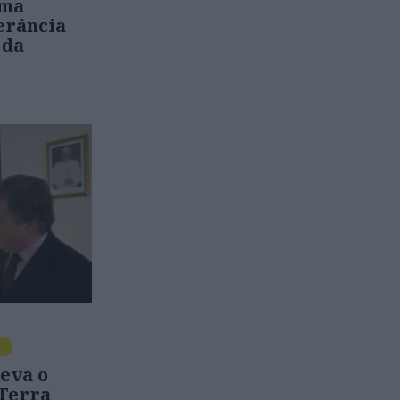
uma
erância
 da
O
eva o
 Terra