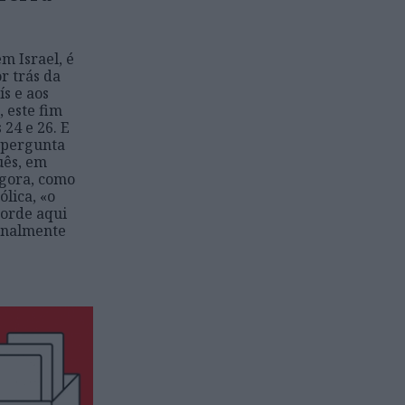
m Israel, é
r trás da
ís e aos
, este fim
 24 e 26. E
 pergunta
uês, em
Agora, como
ólica, «o
corde aqui
ginalmente