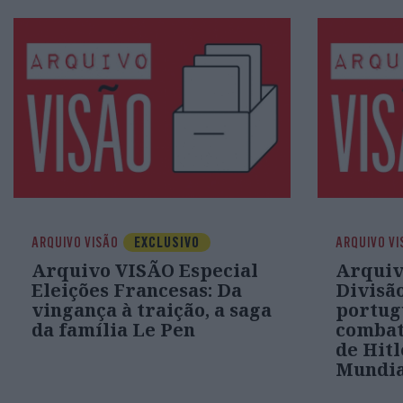
ARQUIVO VISÃO
EXCLUSIVO
ARQUIVO VI
Arquivo VISÃO Especial
Arquiv
Eleições Francesas: Da
Divisão
vingança à traição, a saga
portug
da família Le Pen
combat
de Hitl
Mundia