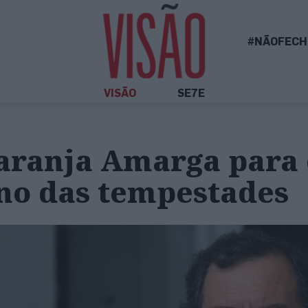
#NÃOFECH
VISÃO
SE7E
aranja Amarga para 
no das tempestades