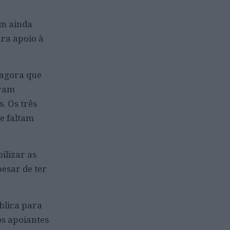
am ainda
ra apoio à
 agora que
oram
. Os três
e faltam
ilizar as
esar de ter
ública para
os apoiantes