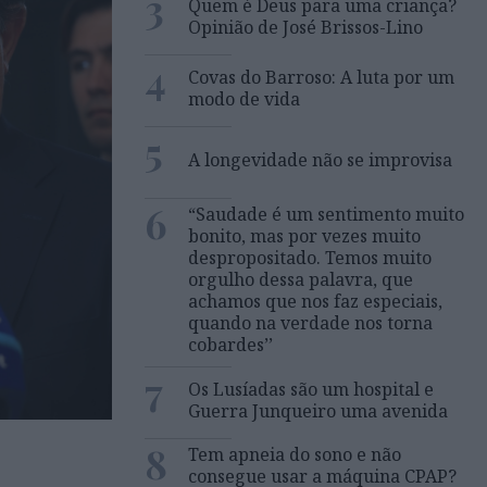
3
Quem é Deus para uma criança?
Opinião de José Brissos-Lino
4
Covas do Barroso: A luta por um
modo de vida
5
A longevidade não se improvisa
6
“Saudade é um sentimento muito
bonito, mas por vezes muito
despropositado. Temos muito
orgulho dessa palavra, que
achamos que nos faz especiais,
quando na verdade nos torna
cobardes’’
7
Os Lusíadas são um hospital e
Guerra Junqueiro uma avenida
8
Tem apneia do sono e não
consegue usar a máquina CPAP?