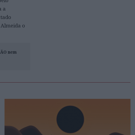
pelo
a a
atado
 Almeida o
ISÃO nem