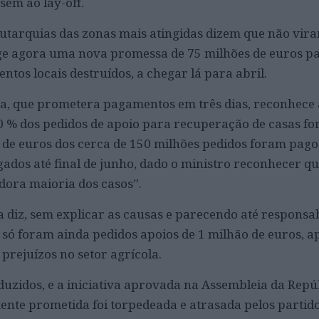
sem ao lay-off.
autarquias das zonas mais atingidas dizem que não vir
ge agora uma nova promessa de 75 milhões de euros pa
tos locais destruídos, a chegar lá para abril.
da, que prometera pagamentos em três dias, reconhece
10 % dos pedidos de apoio para recuperação de casas f
 de euros dos cerca de 150 milhões pedidos foram pagos
ados até final de junho, dado o ministro reconhecer qu
dora maioria dos casos”.
 diz, sem explicar as causas e parecendo até responsab
 só foram ainda pedidos apoios de 1 milhão de euros, ap
prejuízos no setor agrícola.
eduzidos, e a iniciativa aprovada na Assembleia da Rep
mente prometida foi torpedeada e atrasada pelos partid