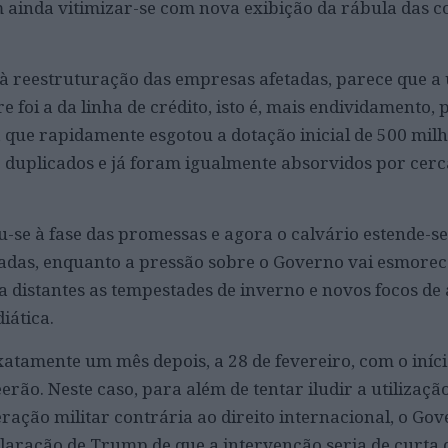
ainda vitimizar-se com nova exibição da rábula das c
à reestruturação das empresas afetadas, parece que a 
e foi a da linha de crédito, isto é, mais endividamento, 
 que rapidamente esgotou a dotação inicial de 500 milh
 duplicados e já foram igualmente absorvidos por cerca
u-se à fase das promessas e agora o calvário estende-se
tadas, enquanto a pressão sobre o Governo vai esmore
 distantes as tempestades de inverno e novos focos de
iática.
xatamente um mês depois, a 28 de fevereiro, com o iníc
o. Neste caso, para além de tentar iludir a utilizaçã
ração militar contrária ao direito internacional, o Go
laração de Trump de que a intervenção seria de curta 