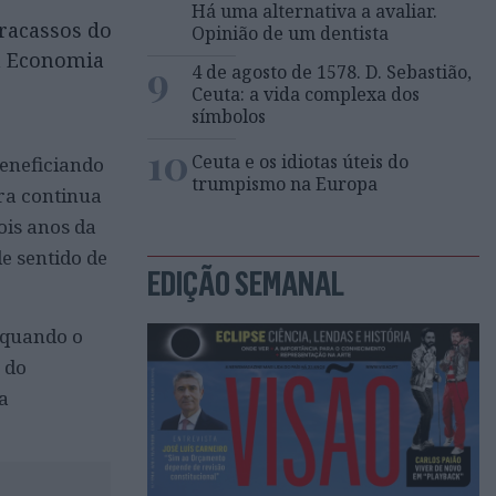
Há uma alternativa a avaliar.
fracassos do
Opinião de um dentista
a Economia
9
4 de agosto de 1578. D. Sebastião,
Ceuta: a vida complexa dos
símbolos
10
Ceuta e os idiotas úteis do
beneficiando
trumpismo na Europa
ra continua
ois anos da
e sentido de
EDIÇÃO SEMANAL
 quando o
 do
a