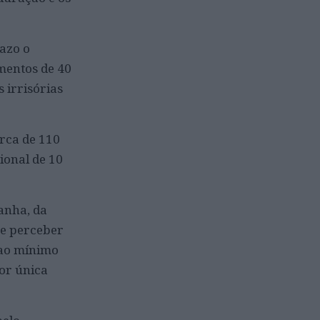
azo o
mentos de 40
 irrisórias
rca de 110
ional de 10
anha, da
se perceber
 ao mínimo
or única