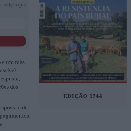
da edição que
o e um mês
ossível
esposta,
ções dos
EDIÇÃO 1744
esposta e de
, pagamentos
s