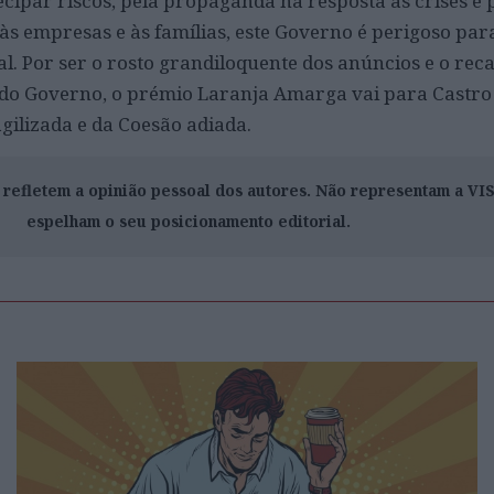
cipar riscos, pela propaganda na resposta às crises e 
às empresas e às famílias, este Governo é perigoso par
l. Por ser o rosto grandiloquente dos anúncios e o rec
 do Governo, o prémio Laranja Amarga vai para Castro
gilizada e da Coesão adiada.
o refletem a opinião pessoal dos autores. Não representam a V
espelham o seu posicionamento editorial.