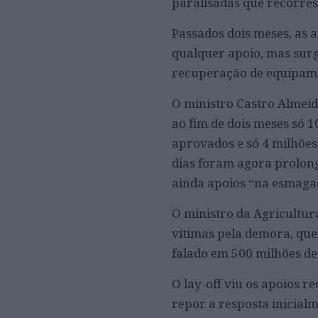
paralisadas que recorres
Passados dois meses, as 
qualquer apoio, mas sur
recuperação de equipamen
O ministro Castro Almei
ao fim de dois meses só 
aprovados e só 4 milhões
dias foram agora prolong
ainda apoios “na esmaga
O ministro da Agricultura
vítimas pela demora, que
falado em 500 milhões de 
O lay-off viu os apoios r
repor a resposta inicial