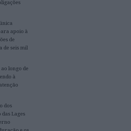
oligações
única
para apoio à
ões de
 de seis mil
 ao longo de
cendo à
 atenção
io dos
o das Lages
verno
duração e os