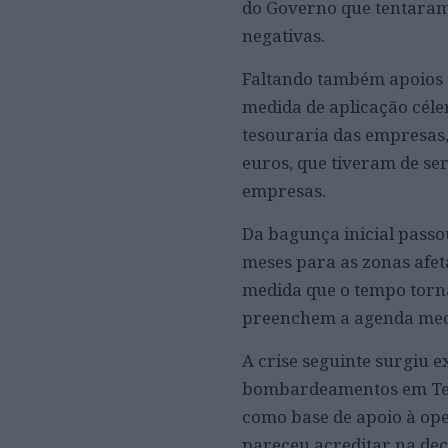
do Governo que tentaram 
negativas.
Faltando também apoios 
medida de aplicação céler
tesouraria das empresas,
euros, que tiveram de ser
empresas.
Da bagunça inicial passo
meses para as zonas afe
medida que o tempo torna
preenchem a agenda med
A crise seguinte surgiu e
bombardeamentos em Teerã
como base de apoio à ope
pareceu acreditar na dec