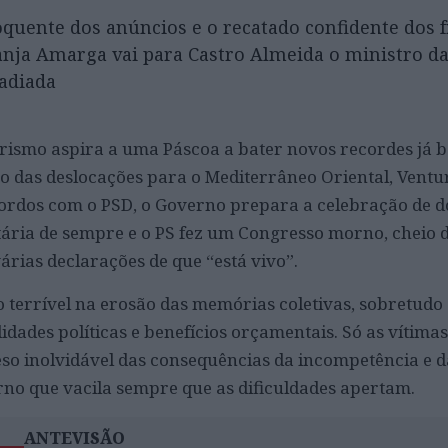
oquente dos anúncios e o recatado confidente dos 
anja Amarga vai para Castro Almeida o ministro d
 adiada
turismo aspira a uma Páscoa a bater novos recordes já 
o das deslocações para o Mediterrâneo Oriental, Ventu
ordos com o PSD, o Governo prepara a celebração de d
ria de sempre e o PS fez um Congresso morno, cheio d
árias declarações de que “está vivo”.
terrível na erosão das memórias coletivas, sobretudo
dades políticas e benefícios orçamentais. Só as vítimas
so inolvidável das consequências da incompetência e d
o que vacila sempre que as dificuldades apertam.
ANTEVISÃO