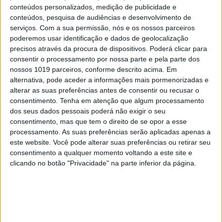
consistente, o seu papel na formação de pessoas
conteúdos personalizados, medição de publicidade e
conteúdos, pesquisa de audiências e desenvolvimento de
capazes de pensar, relacionar-se e agir de forma
serviços.
Com a sua permissão, nós e os nossos parceiros
critica, ética e cívica. Este desafio exige um
poderemos usar identificação e dados de geolocalização
compromisso contínuo com práticas pedagógicas
precisos através da procura de dispositivos. Poderá clicar para
consentir o processamento por nossa parte e pela parte dos
mais humanas e intencionais, capazes de
nossos 1019 parceiros, conforme descrito acima. Em
equilibrar exigência académica e desenvolvimento
alternativa, pode aceder a informações mais pormenorizadas e
pessoal. É neste equilíbrio que se constrói uma
alterar as suas preferências antes de consentir ou recusar o
consentimento.
Tenha em atenção que algum processamento
escola com verdadeiro impacto na vida dos alunos.
dos seus dados pessoais poderá não exigir o seu
consentimento, mas que tem o direito de se opor a esse
Os textos nesta secção refletem a opinião pessoal
processamento. As suas preferências serão aplicadas apenas a
este website. Você pode alterar suas preferências ou retirar seu
dos autores. Não representam a VISÃO nem
consentimento a qualquer momento voltando a este site e
espelham o seu posicionamento editorial.
clicando no botão "Privacidade" na parte inferior da página.
CAPA DA EDIÇÃO