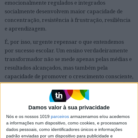
emocionalmente regulados e integrados
socialmente desenvolvem maior capacidade de
concentração, resistência à frustração, resiliência
e aprendizagem.
É, por isso, urgente repensar o que entendemos
por sucesso escolar. Um ensino verdadeiramente
transformador não se mede apenas pelas médias e
resultados alcançados, mas também pela
capacidade de promover o crescimento consciente,
solidário, empático e relacional de cada aluno. É
nesta visão de ensino integral, onde a conexão e a
empatia ocupam um lugar fundamental, que
Damos valor à sua privacidade
residem os maiores desafios, mas também as
Nós e os nossos 1019
parceiros
armazenamos e/ou acedemos
maiores oportunidades da escola atual
.
a informações num dispositivo, como cookies, e processamos
dados pessoais, como identificadores únicos e informações
Cabe à escola assumir, de forma consciente e
padrão enviadas por um dispositivo para publicidade e