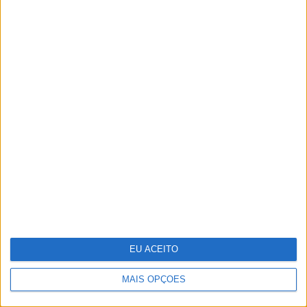
35 lugares à sombra
EU ACEITO
MAIS OPÇÕES