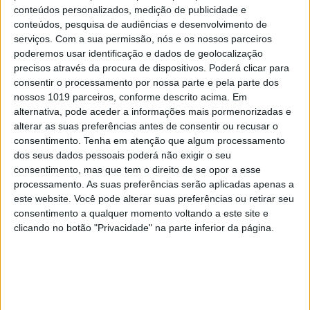
conteúdos personalizados, medição de publicidade e
avanço de modelos mais ligados ao consumo real
conteúdos, pesquisa de audiências e desenvolvimento de
do utilizador — tendem a ganhar espaço.
serviços.
Com a sua permissão, nós e os nossos parceiros
poderemos usar identificação e dados de geolocalização
O caso Michael Smith diz menos sobre música
precisos através da procura de dispositivos. Poderá clicar para
criada por IA e muito mais sobre a exploração da
consentir o processamento por nossa parte e pela parte dos
nossos 1019 parceiros, conforme descrito acima. Em
arquitetura económica das plataformas digitais.
alternativa, pode aceder a informações mais pormenorizadas e
alterar as suas preferências antes de consentir ou recusar o
Ele sinaliza uma transição paradigmática:
consentimento.
Tenha em atenção que algum processamento
passamos de uma responsabilidade centrada
dos seus dados pessoais poderá não exigir o seu
apenas no conteúdo para uma responsabilidade
consentimento, mas que tem o direito de se opor a esse
processamento. As suas preferências serão aplicadas apenas a
orientada para a arquitetura do sistema. Quando a
este website. Você pode alterar suas preferências ou retirar seu
monetização depende diretamente de métricas
consentimento a qualquer momento voltando a este site e
automatizadas, a robustez do mecanismo de
clicando no botão "Privacidade" na parte inferior da página.
aferição torna-se parte essencial do dever de
governação.
A Inteligência Artificial não apenas transforma