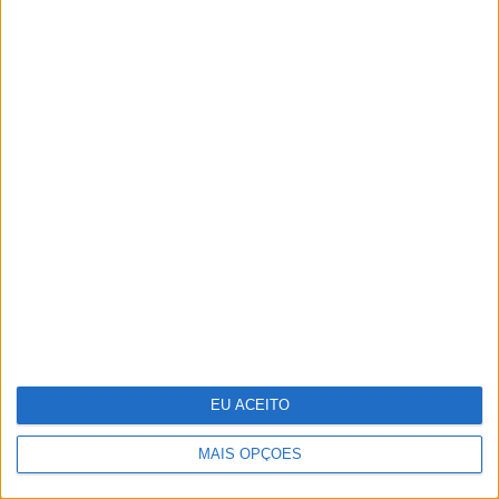
António Casalinho: ninguém o pára
Um século de propaganda na VISÃO
História
EU ACEITO
MAIS OPÇÕES