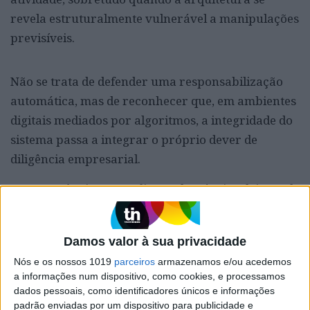
revela estruturalmente vulnerável a manipulações
previsíveis.
Não se trata de defender uma responsabilização
automática, mas de reconhecer que, em ambientes
digitais mediados por algoritmos, a integridade do
sistema passa a integrar o próprio dever de
diligência empresarial.
Transparência e
compliance
algorítmico deixam de
ser meros diferenciais reputacionais e passam a
compor a infraestrutura de confiança do modelo.
Damos valor à sua privacidade
Auditorias externas a sistemas antifraude,
Nós e os nossos 1019
parceiros
armazenamos e/ou acedemos
relatórios de integridade, identificação de
a informações num dispositivo, como cookies, e processamos
conteúdos gerados por IA e a revisão dos
dados pessoais, como identificadores únicos e informações
mecanismos de remuneração — incluindo o
padrão enviadas por um dispositivo para publicidade e