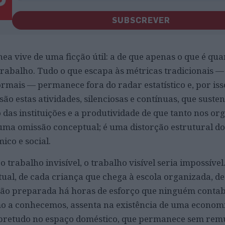
SUBSCREVER
 vive de uma ficção útil: a de que apenas o que é quan
rabalho. Tudo o que escapa às métricas tradicionais —
rmais — permanece fora do radar estatístico e, por iss
 são estas atividades, silenciosas e contínuas, que suste
 das instituições e a produtividade de que tanto nos o
 uma omissão conceptual; é uma distorção estrutural 
ico e social.
 trabalho invisível, o trabalho visível seria impossível
ual, de cada criança que chega à escola organizada, d
ção preparada há horas de esforço que ninguém contabi
mo a conhecemos, assenta na existência de uma economi
obretudo no espaço doméstico, que permanece sem rem