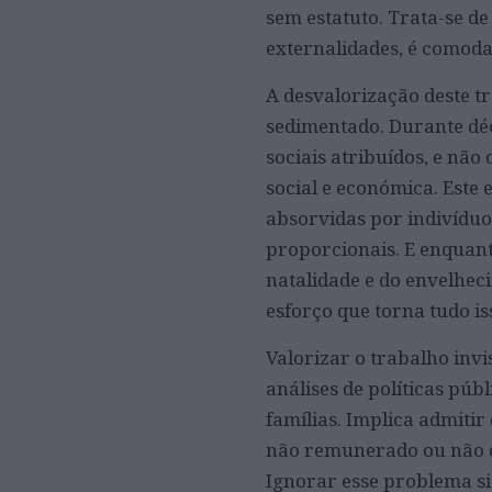
sem estatuto. Trata-se d
externalidades, é comod
A desvalorização deste t
sedimentado. Durante déc
sociais atribuídos, e nã
social e económica. Este
absorvidas por indivídu
proporcionais. E enquant
natalidade e do envelhec
esforço que torna tudo is
Valorizar o trabalho inv
análises de políticas púb
famílias. Implica admiti
não remunerado ou não d
Ignorar esse problema si