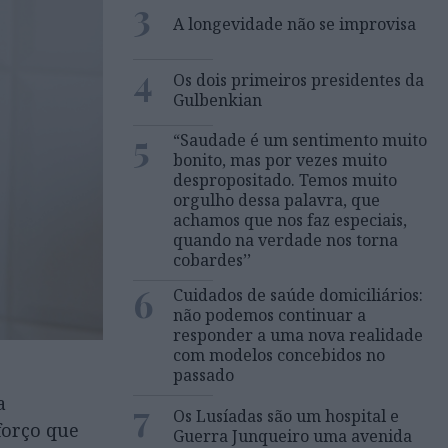
3
A longevidade não se improvisa
4
Os dois primeiros presidentes da
Gulbenkian
5
“Saudade é um sentimento muito
bonito, mas por vezes muito
despropositado. Temos muito
orgulho dessa palavra, que
achamos que nos faz especiais,
quando na verdade nos torna
cobardes’’
6
Cuidados de saúde domiciliários:
não podemos continuar a
responder a uma nova realidade
com modelos concebidos no
passado
a
7
Os Lusíadas são um hospital e
forço que
Guerra Junqueiro uma avenida