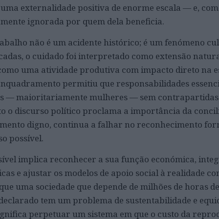
e uma externalidade positiva de enorme escala — e, com
amente ignorada por quem dela beneficia.
rabalho não é um acidente histórico; é um fenómeno cul
adas, o cuidado foi interpretado como extensão natura
o como uma atividade produtiva com impacto direto na e
 enquadramento permitiu que responsabilidades essenc
os — maioritariamente mulheres — sem contrapartidas
o o discurso político proclama a importância da concil
imento digno, continua a falhar no reconhecimento for
so possível.
isível implica reconhecer a sua função económica, integ
licas e ajustar os modelos de apoio social à realidade c
r que uma sociedade que depende de milhões de horas d
eclarado tem um problema de sustentabilidade e equi
gnifica perpetuar um sistema em que o custo da repro