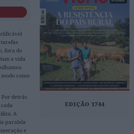
tificável
 tarefas
o, fora do
ntam a vida
rgulhamos.
do modo como
. Por detrás
EDIÇÃO 1744
e cada
liza. A
a paralela
uneração e