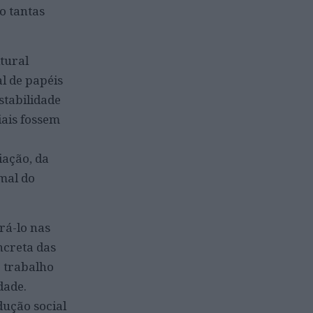
o tantas
tural
l de papéis
stabilidade
iais fossem
iação, da
mal do
rá-lo nas
oncreta das
e trabalho
dade.
dução social