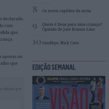
8
Os novos capitães da areia
o declarado.
9
Quem é Deus para uma criança?
ado com
Opinião de José Brissos-Lino
edida que
10
urança
Goodbye, Nick Cave
ta apenas na
balho que
EDIÇÃO SEMANAL
da edição que