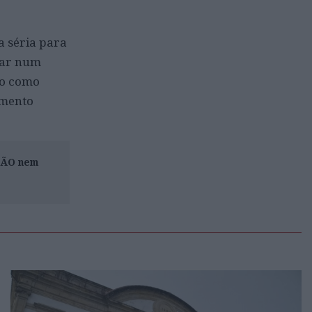
a séria para
ntar num
do como
imento
ISÃO nem