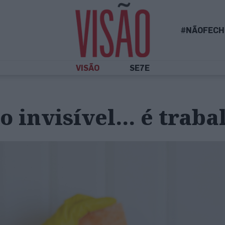
#NÃOFECH
VISÃO
SE7E
o invisível… é traba