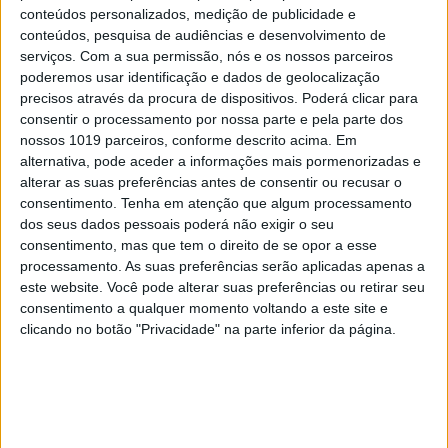
conteúdos personalizados, medição de publicidade e
conteúdos, pesquisa de audiências e desenvolvimento de
serviços.
Com a sua permissão, nós e os nossos parceiros
poderemos usar identificação e dados de geolocalização
precisos através da procura de dispositivos. Poderá clicar para
consentir o processamento por nossa parte e pela parte dos
nossos 1019 parceiros, conforme descrito acima. Em
alternativa, pode aceder a informações mais pormenorizadas e
EDIÇÃO 1744
alterar as suas preferências antes de consentir ou recusar o
consentimento.
Tenha em atenção que algum processamento
dos seus dados pessoais poderá não exigir o seu
consentimento, mas que tem o direito de se opor a esse
processamento. As suas preferências serão aplicadas apenas a
este website. Você pode alterar suas preferências ou retirar seu
MAIS VISTOS
consentimento a qualquer momento voltando a este site e
clicando no botão "Privacidade" na parte inferior da página.
1
Tem apneia do sono e não consegue usar a
máquina CPAP? Há uma alternativa a avaliar.
Opinião de um dentista
2
A longevidade não se improvisa