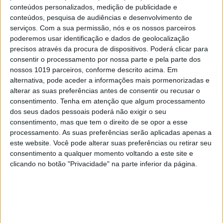
EDIÇÃO 1744
conteúdos personalizados, medição de publicidade e
conteúdos, pesquisa de audiências e desenvolvimento de
serviços.
Com a sua permissão, nós e os nossos parceiros
poderemos usar identificação e dados de geolocalização
precisos através da procura de dispositivos. Poderá clicar para
consentir o processamento por nossa parte e pela parte dos
MAIS VISTOS
nossos 1019 parceiros, conforme descrito acima. Em
alternativa, pode aceder a informações mais pormenorizadas e
1
alterar as suas preferências antes de consentir ou recusar o
Linha Circular do Metropolitano: O carrossel de
consentimento.
Tenha em atenção que algum processamento
turistas que afastará quem trabalha em Lisboa
dos seus dados pessoais poderá não exigir o seu
consentimento, mas que tem o direito de se opor a esse
2
A Deloitte e a implosão do Ministério da
processamento. As suas preferências serão aplicadas apenas a
Educação
este website. Você pode alterar suas preferências ou retirar seu
consentimento a qualquer momento voltando a este site e
3
Celebridades que viram os seus vídeos íntimos na
clicando no botão "Privacidade" na parte inferior da página.
Internet
4
O Nobel disse o que ninguém quer ouvir