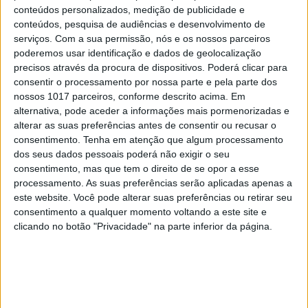
conteúdos personalizados, medição de publicidade e
conteúdos, pesquisa de audiências e desenvolvimento de
SOCIEDADE
EXCLUSIVO
serviços.
Com a sua permissão, nós e os nossos parceiros
Covas do Barroso: A luta por um modo
poderemos usar identificação e dados de geolocalização
de vida
precisos através da procura de dispositivos. Poderá clicar para
consentir o processamento por nossa parte e pela parte dos
nossos 1017 parceiros, conforme descrito acima. Em
alternativa, pode aceder a informações mais pormenorizadas e
alterar as suas preferências antes de consentir ou recusar o
consentimento.
Tenha em atenção que algum processamento
dos seus dados pessoais poderá não exigir o seu
consentimento, mas que tem o direito de se opor a esse
processamento. As suas preferências serão aplicadas apenas a
este website. Você pode alterar suas preferências ou retirar seu
consentimento a qualquer momento voltando a este site e
clicando no botão "Privacidade" na parte inferior da página.
EDITORIAL
Que País queremos? Editorial de Rui
Tavares Guedes