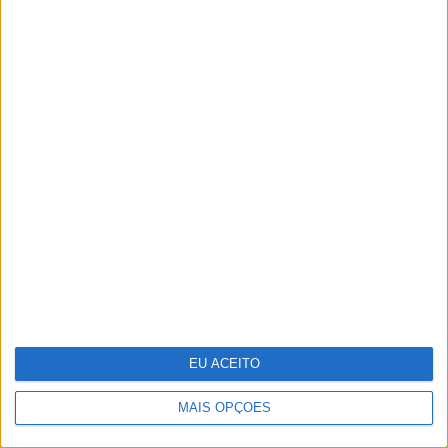
António Casalinho: ninguém o pára
EU ACEITO
Goodbye, Nick Cave
MAIS OPÇÕES