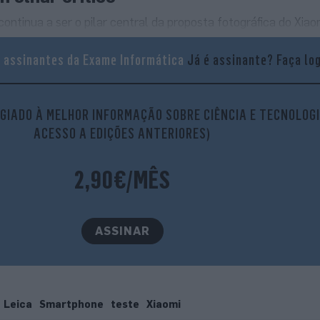
ntinua a ser o pilar central da proposta fotográfica do Xiaom
ras, proeminentemente destacado no design do dispositivo, m
a assinantes da Exame Informática
Já é assinante?
Faça lo
1 polegada e 50 MP, um componente de qualidade inegável que
rior. A grande novidade reside no novo sensor telefoto de 1/
o periscópica (zoom de 4,3x). Este aumento de resolução gar
GIADO À MELHOR INFORMAÇÃO SOBRE CIÊNCIA E TECNOLOGI
cias focais mais longas, representando a atualização mais sig
ACESSO A EDIÇÕES ANTERIORES)
almente, a resolução extra permite maiores ampliações. O que
ital mantém mais qualidade em valores elevados. As outras du
2,90€/MÊS
ngular) mantém as características (sensores de 50 MP). É im
tro câmaras, a ultra grande angular, não tem estabilizador ót
ASSINAR
Leica
Smartphone
teste
Xiaomi