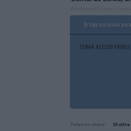
A colaboração com a Leica co
conjunto de câmaras trasei
Artigo exclusivo par
sensor principal Sony tipo 
impressionou no modelo ante
e 200 MP na câmara telefot
TENHA ACESSO PRIVILE
com maior detalhe em distân
hardware fotográfico. Natur
que, na prática, o zoom dig
zoom de 3x e ultra grande a
destacar que só uma das qua
Palavras-chave:
15 ultra