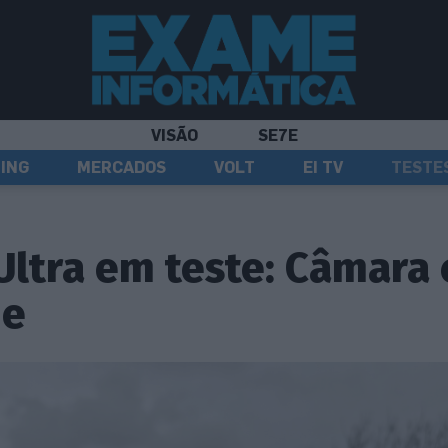
VISÃO
SE7E
ING
MERCADOS
VOLT
EI TV
TESTE
Ultra em teste: Câmara
ne