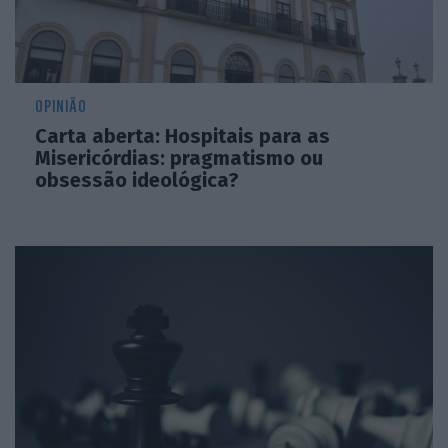
OPINIÃO
Carta aberta: Hospitais para as
Misericórdias: pragmatismo ou
obsessão ideológica?