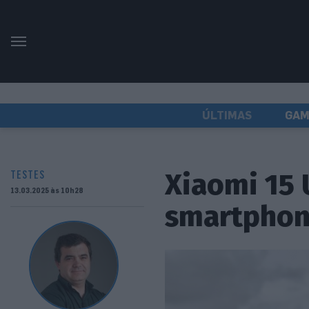
ÚLTIMAS
GAM
Xiaomi 15 
TESTES
13.03.2025 às 10h28
smartpho