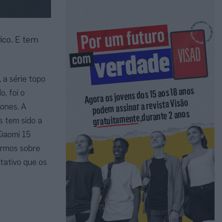
ico. E tem
 a série topo
, foi o
ones. A
s tem sido a
Xiaomi 15
armos sobre
itativo que os