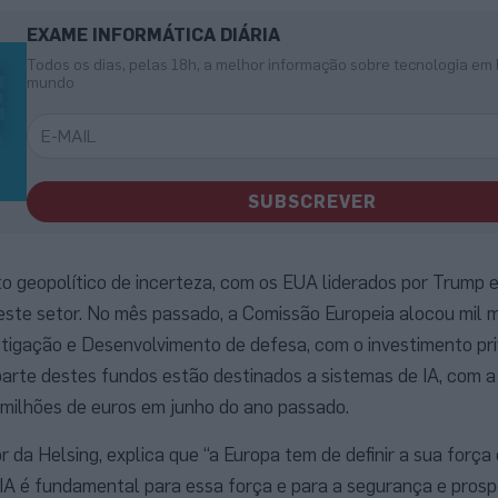
EXAME INFORMÁTICA DIÁRIA
Todos os dias, pelas 18h, a melhor informação sobre tecnologia em 
mundo
SUBSCREVER
 geopolítico de incerteza, com os EUA liderados por Trump e
te setor. No mês passado, a Comissão Europeia alocou mil m
stigação e Desenvolvimento de defesa, com o investimento pr
rte destes fundos estão destinados a sistemas de IA, com a 
 milhões de euros em junho do ano passado.
 da Helsing, explica que “a Europa tem de definir a sua força
a IA é fundamental para essa força e para a segurança e pros