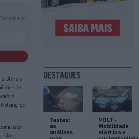
Portugal e no
DESTAQUES
 a China a
ilhões de
ivado a
Helsing, por
Testes:
VOLT -
as
Mobilidade
 como ator
análises
elétrica e
peridade
mais
sustentabilid