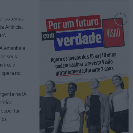
er sistemas
a Artificial
e’.
a Alemanha e
 os seus
stral é
e opera no
rgente na IA
ótica,
 suportar
 os