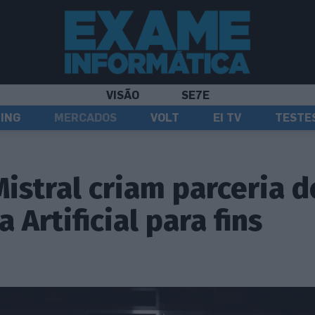
VISÃO
SE7E
ING
MERCADOS
VOLT
EI TV
TESTE
Mistral criam parceria d
a Artificial para fins