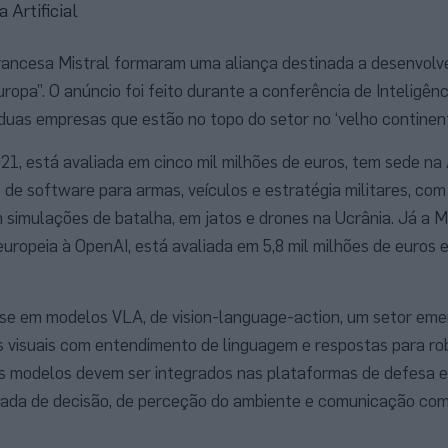
 Artificial
rancesa Mistral formaram uma aliança destinada a desenvolv
ropa”. O anúncio foi feito durante a conferência de Inteligênci
 duas empresas que estão no topo do setor no ‘velho continent
21, está avaliada em cinco mil milhões de euros, tem sede n
de software para armas, veículos e estratégia militares, com
simulações de batalha, em jatos e drones na Ucrânia. Já a Mi
uropeia à OpenAI, está avaliada em 5,8 mil milhões de euros 
-se em modelos VLA, de vision-language-action, um setor eme
 visuais com entendimento de linguagem e respostas para rob
Os modelos devem ser integrados nas plataformas de defesa e
ada de decisão, de perceção do ambiente e comunicação com