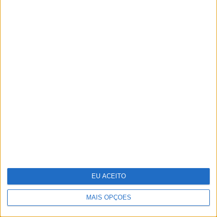
Lady Kitty Spencer regressa a Roma
para o desfile de alta-costura de Dolce
& Gabbana
EU ACEITO
MAIS OPÇÕES