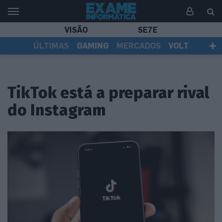
VISÃO
SE7E
ÚLTIMAS
GAMING
MERCADOS
VOLT
EI TV
TESTES
ASSINANTES
TikTok está a preparar rival
do Instagram