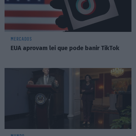
MERCADOS
EUA aprovam lei que pode banir TikTok