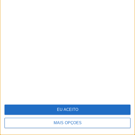
“Uma mãe-chimpanzé educa os filhos
tal como uma mãe humana devia educar
os seus”. Os ensinamentos de Jane
Goodall numa entrevista a VISÃO
EU ACEITO
A longevidade não se improvisa
MAIS OPÇÕES