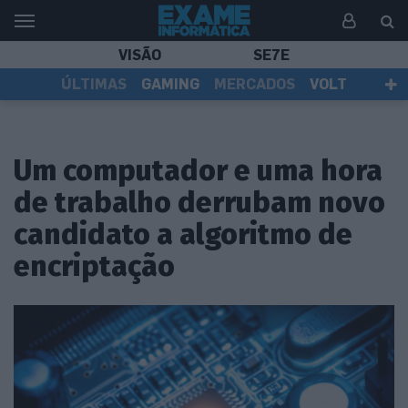
VISÃO
SE7E
ÚLTIMAS
GAMING
MERCADOS
VOLT
EI TV
TESTES
ASSINANTES
Um computador e uma hora
de trabalho derrubam novo
candidato a algoritmo de
encriptação