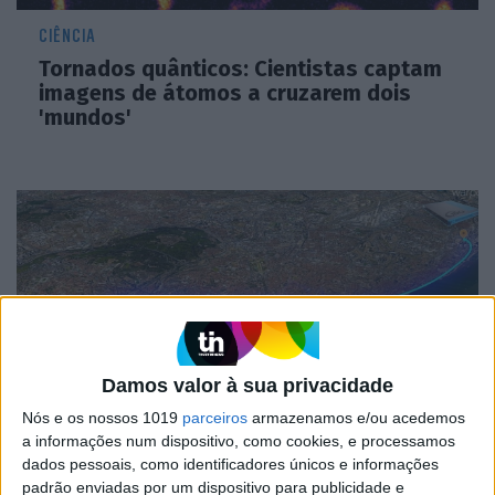
CIÊNCIA
Tornados quânticos: Cientistas captam
imagens de átomos a cruzarem dois
'mundos'
Damos valor à sua privacidade
Nós e os nossos 1019
parceiros
armazenamos e/ou acedemos
INTERNET
a informações num dispositivo, como cookies, e processamos
dados pessoais, como identificadores únicos e informações
Portugal já tem um “portal quântico” de
padrão enviadas por um dispositivo para publicidade e