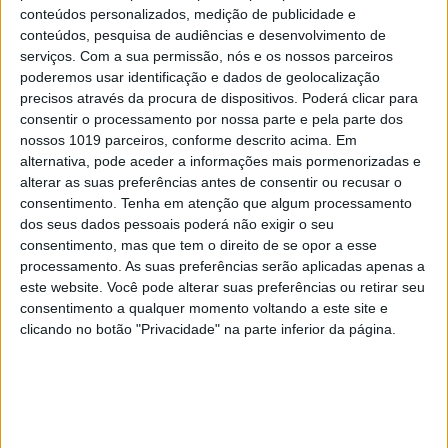
20 km para garantir comunicações
conteúdos personalizados, medição de publicidade e
ultrasseguras
conteúdos, pesquisa de audiências e desenvolvimento de
serviços.
Com a sua permissão, nós e os nossos parceiros
poderemos usar identificação e dados de geolocalização
precisos através da procura de dispositivos. Poderá clicar para
consentir o processamento por nossa parte e pela parte dos
nossos 1019 parceiros, conforme descrito acima. Em
alternativa, pode aceder a informações mais pormenorizadas e
alterar as suas preferências antes de consentir ou recusar o
consentimento.
Tenha em atenção que algum processamento
dos seus dados pessoais poderá não exigir o seu
consentimento, mas que tem o direito de se opor a esse
processamento. As suas preferências serão aplicadas apenas a
este website. Você pode alterar suas preferências ou retirar seu
consentimento a qualquer momento voltando a este site e
CIÊNCIA
clicando no botão "Privacidade" na parte inferior da página.
Semi-metais de Dirac-Weyl. Físicos
portugueses estudam materiais para
computadores quânticos