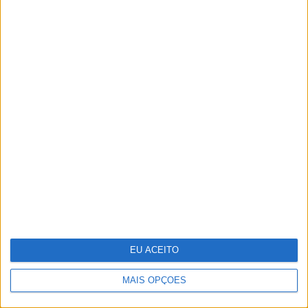
Em noite de glamour, saiba quem foram
os casais que marcaram presença nesta
edição dos Globos de Ouro
EU ACEITO
MAIS OPÇÕES