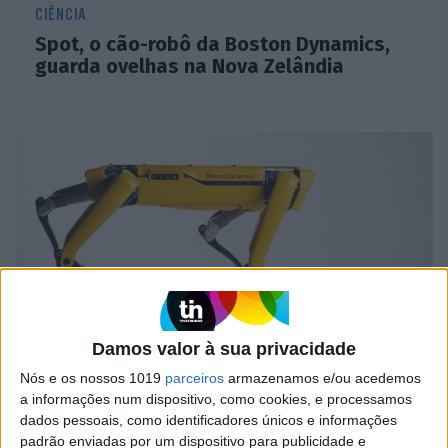
CIÊNCIA
Spot, o cão-robô da Boston Dynamics,
guarda ovelhas na Nova Zelândia
Damos valor à sua privacidade
MERCADOS
Nós e os nossos 1019
parceiros
armazenamos e/ou acedemos
Spot, o cão robô da Boston Dynamics,
a informações num dispositivo, como cookies, e processamos
está a ajudar na luta contra a Covid-19
dados pessoais, como identificadores únicos e informações
padrão enviadas por um dispositivo para publicidade e