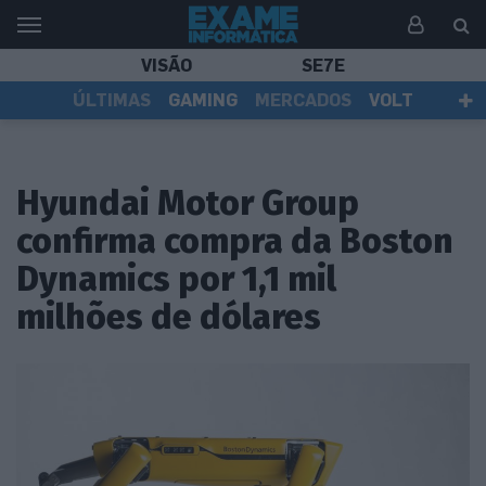
VISÃO
SE7E
ÚLTIMAS
GAMING
MERCADOS
VOLT
EI TV
TESTES
ASSINANTES
Hyundai Motor Group
confirma compra da Boston
Dynamics por 1,1 mil
milhões de dólares