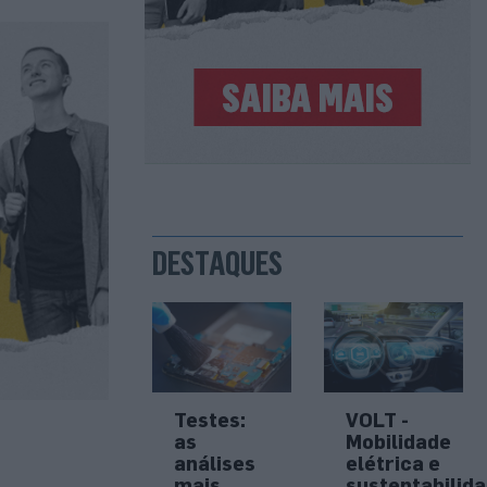
DESTAQUES
Testes:
VOLT -
as
Mobilidade
análises
elétrica e
mais
sustentabilid