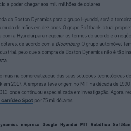
io a poder chegar aos mil milhões de dólares
nda da Boston Dynamics para o grupo Hyundai, será a terceira
 muda de mãos em dez anos. O grupo Softbank, atual proprietá
a com a Hyundai para negociar os termos do acordo e o negóc
 dólares, de acordo com a
Bloomberg
. O grupo automóvel te
ndustrial, pelo que a compra da Boston Dynamics não é tão in
sta.
 mais na comercialização das suas soluções tecnológicas de
k em 2017. A empresa teve origem no MIT na década de 1990 
3, onde continuou especializada em investigação. Agora, rec
 canídeo Spot
por 75 mil dólares.
dynamics
empresa
Google
Hyundai
MIT
Robótica
SoftBan