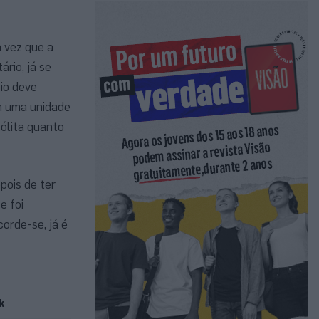
 vez que a
rio, já se
io deve
m uma unidade
sólita quanto
pois de ter
e foi
orde-se, já é
k