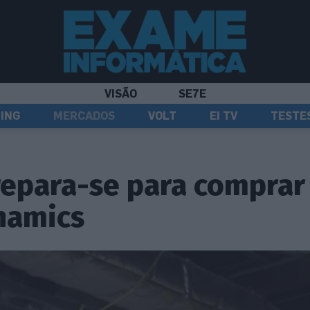
VISÃO
SE7E
ING
MERCADOS
VOLT
EI TV
TESTE
epara-se para comprar
namics