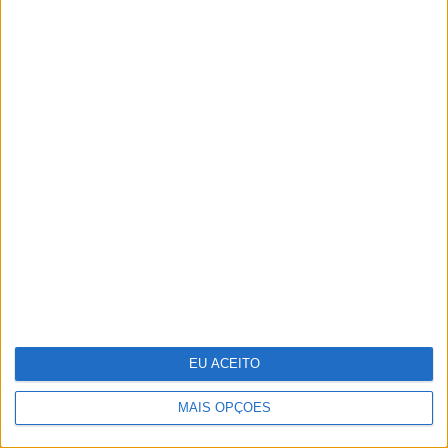
Biquínis para quem quer disfarçar a
barriga
EU ACEITO
MAIS OPÇÕES