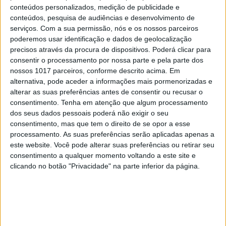
telefones mais baratos. É por isso que com o P9 fizemos
conteúdos personalizados, medição de publicidade e
algo de revolucionário a nível de inovação com a inclusão
conteúdos, pesquisa de audiências e desenvolvimento de
da câmara dupla. Foi a primeira câmara dupla traseira na
serviços.
Com a sua permissão, nós e os nossos parceiros
poderemos usar identificação e dados de geolocalização
indústria e hoje marcas como a Apple estão a seguir-nos.
precisos através da procura de dispositivos. Poderá clicar para
Essa é a nossa filosofia: fornecer os melhores produtos
consentir o processamento por nossa parte e pela parte dos
para melhorar a experiência de utilização. Claro que
nossos 1017 parceiros, conforme descrito acima. Em
alternativa, pode aceder a informações mais pormenorizadas e
também tentamos obter um equilíbrio com o preço, para
alterar as suas preferências antes de consentir ou recusar o
que seja acessível aos consumidores.
consentimento.
Tenha em atenção que algum processamento
dos seus dados pessoais poderá não exigir o seu
consentimento, mas que tem o direito de se opor a esse
Em termos de tecnologia, para onde acha que irá
processamento. As suas preferências serão aplicadas apenas a
o mercado de smartphones a médio prazo? Onde
este website. Você pode alterar suas preferências ou retirar seu
consentimento a qualquer momento voltando a este site e
irá a Huawei focar-se mais: design, performance,
clicando no botão "Privacidade" na parte inferior da página.
câmaras, outro tipo de inovações?
Hoje em dia, o smartphone é mais do que uma
ferramenta de comunicação, conjuga aspetos como
design, fotografia, bateria… Estamos focados em