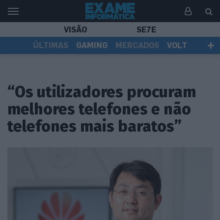
VISÃO
SE7E
ÚLTIMAS
GAMING
MERCADOS
VOLT
EI TV
TESTES
ASSINANTES
“Os utilizadores procuram
melhores telefones e não
telefones mais baratos”