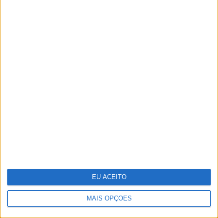
Em “Senhora do Mar”: Beatriz e Pedro
têm sexo escaldante
EU ACEITO
MAIS OPÇÕES