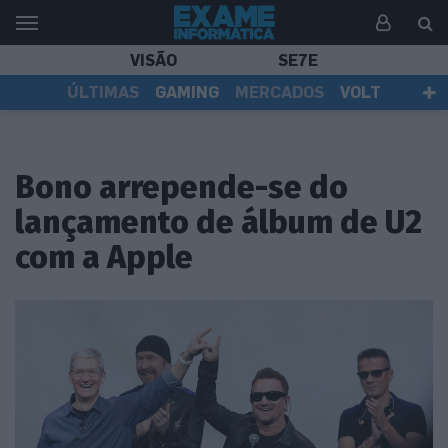
VISÃO
SE7E
ÚLTIMAS
GAMING
MERCADOS
VOLT
EI TV
TESTES
ASSINANTES
Bono arrepende-se do
lançamento de álbum de U2
com a Apple