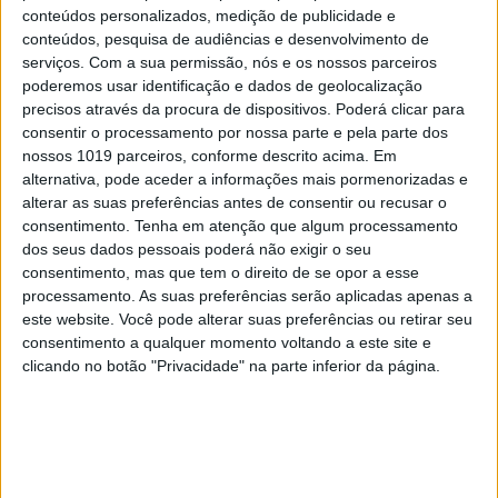
conteúdos personalizados, medição de publicidade e
conteúdos, pesquisa de audiências e desenvolvimento de
MUNDO
serviços.
Com a sua permissão, nós e os nossos parceiros
Pokémon comemora 25 anos em alta
poderemos usar identificação e dados de geolocalização
com ajuda da pandemia
precisos através da procura de dispositivos. Poderá clicar para
consentir o processamento por nossa parte e pela parte dos
nossos 1019 parceiros, conforme descrito acima. Em
alternativa, pode aceder a informações mais pormenorizadas e
alterar as suas preferências antes de consentir ou recusar o
consentimento.
Tenha em atenção que algum processamento
CAPA DA EDIÇÃO
dos seus dados pessoais poderá não exigir o seu
consentimento, mas que tem o direito de se opor a esse
processamento. As suas preferências serão aplicadas apenas a
este website. Você pode alterar suas preferências ou retirar seu
consentimento a qualquer momento voltando a este site e
clicando no botão "Privacidade" na parte inferior da página.