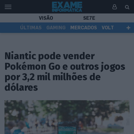
VISÃO
SE7E
ÚLTIMAS
GAMING
MERCADOS
VOLT
EI TV
TESTES
ASSINANTES
Niantic pode vender
Pokémon Go e outros jogos
por 3,2 mil milhões de
dólares