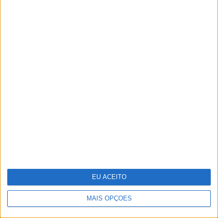
As 10 zonas erógenas masculinas
EU ACEITO
MAIS OPÇÕES