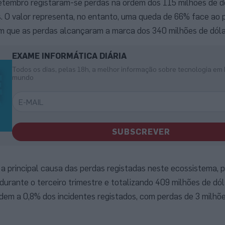
etembro registaram-se perdas na ordem dos 115 milhões de d
s. O valor representa, no entanto, uma queda de 66% face ao 
em que as perdas alcançaram a marca dos 340 milhões de dól
EXAME INFORMÁTICA DIÁRIA
Todos os dias, pelas 18h, a melhor informação sobre tecnologia em 
mundo
SUBSCREVER
a principal causa das perdas registadas neste ecossistema, 
durante o terceiro trimestre e totalizando 409 milhões de dól
em a 0,8% dos incidentes registados, com perdas de 3 milhõe