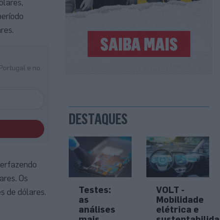
ólares,
período
ares.
Portugal e no
DESTAQUES
perfazendo
ares. Os
Testes:
VOLT -
s de dólares.
as
Mobilidade
análises
elétrica e
mais
sustentabilid