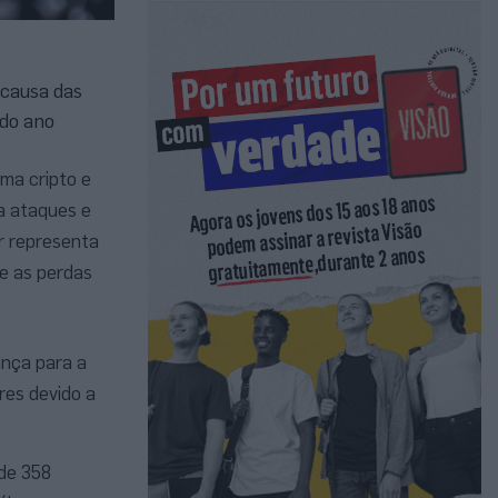
 causa das
 do ano
ema cripto e
a ataques e
or representa
e as perdas
ança para a
res devido a
 de 358