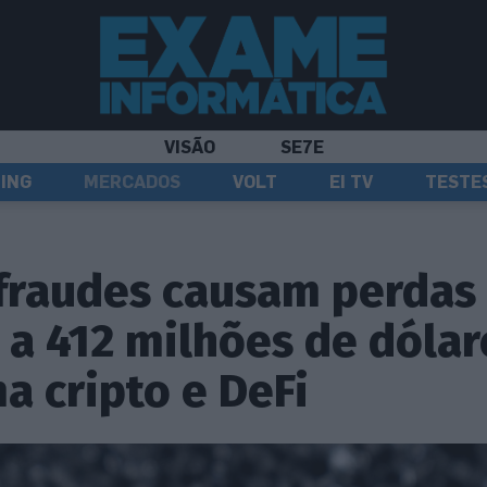
VISÃO
SE7E
ING
MERCADOS
VOLT
EI TV
TESTE
fraudes causam perdas
 a 412 milhões de dólar
a cripto e DeFi