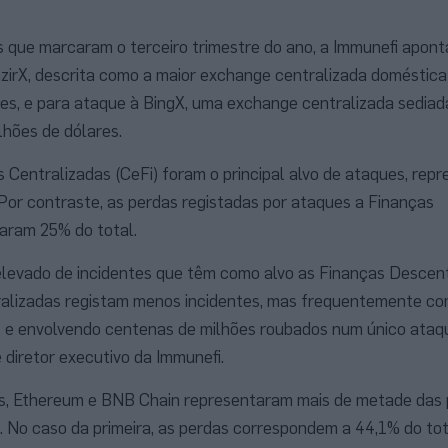
 que marcaram o terceiro trimestre do ano, a Immunefi apont
zirX, descrita como a maior exchange centralizada doméstica 
es, e para ataque à BingX, uma exchange centralizada sediad
lhões de dólares.
s Centralizadas (CeFi) foram o principal alvo de ataques, rep
Por contraste, as perdas registadas por ataques a Finanças
aram 25% do total.
levado de incidentes que têm como alvo as Finanças Descent
alizadas registam menos incidentes, mas frequentemente c
 e envolvendo centenas de milhões roubados num único ataqu
 diretor executivo da Immunefi.
s, Ethereum e BNB Chain representaram mais de metade das
io. No caso da primeira, as perdas correspondem a 44,1% do tot