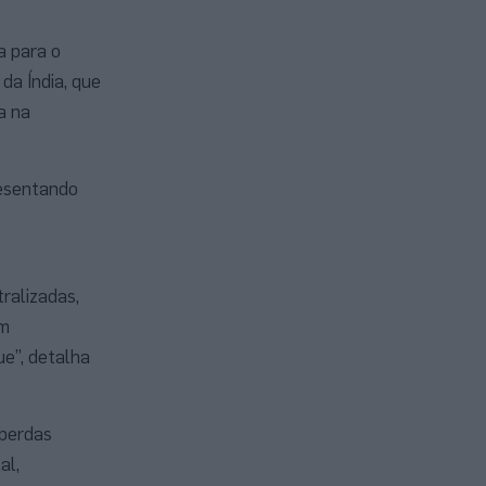
a para o
da Índia, que
a na
resentando
ralizadas,
om
e”, detalha
 perdas
al,