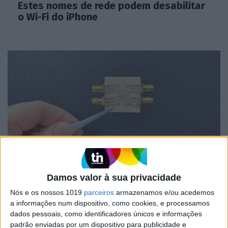
Estes nomes de rede podem desabilitar
o Wi-Fi do iPhone
CIÊNCIA
Damos valor à sua privacidade
Investigadores usam sinais Wi-Fi para
alimentar dispositivos eletrónicos
Nós e os nossos 1019
parceiros
armazenamos e/ou acedemos
a informações num dispositivo, como cookies, e processamos
dados pessoais, como identificadores únicos e informações
padrão enviadas por um dispositivo para publicidade e