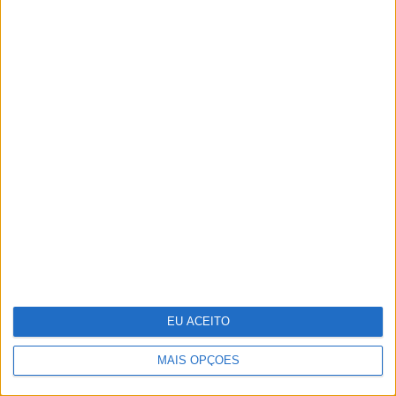
A VISÃO Se7e desta semana – edição
1742
EU ACEITO
MAIS OPÇÕES