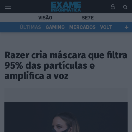
VISÃO
SE7E
ÚLTIMAS
GAMING
MERCADOS
VOLT
EI TV
TESTES
ASSINANTES
Razer cria máscara que filtra
95% das partículas e
amplifica a voz