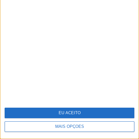
Lady Kitty Spencer regressa a Roma
para o desfile de alta-costura de Dolce
& Gabbana
EU ACEITO
MAIS OPÇÕES