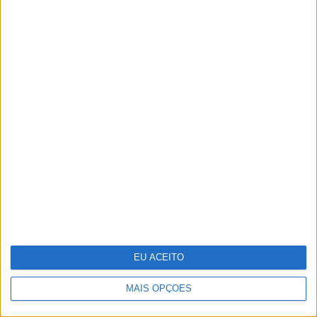
Abdominais "tradicionais" ou prancha? A
explicação de um professor de
Educação Física
EU ACEITO
MAIS OPÇÕES