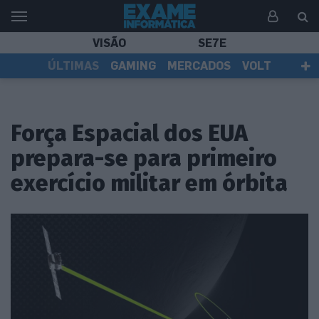
VISÃO
SE7E
ÚLTIMAS
GAMING
MERCADOS
VOLT
EI TV
TESTES
ASSINANTES
Força Espacial dos EUA
prepara-se para primeiro
exercício militar em órbita