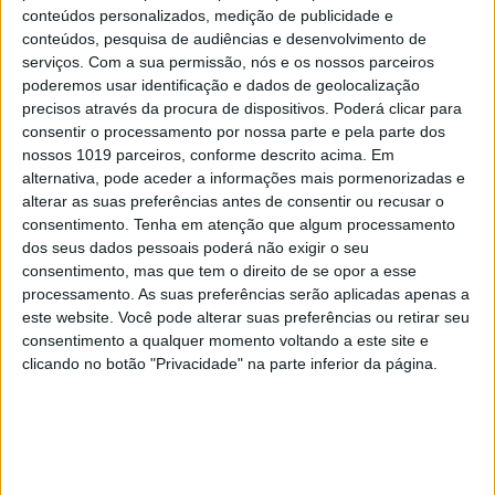
conteúdos personalizados, medição de publicidade e
conteúdos, pesquisa de audiências e desenvolvimento de
serviços.
Com a sua permissão, nós e os nossos parceiros
poderemos usar identificação e dados de geolocalização
MUNDO
precisos através da procura de dispositivos. Poderá clicar para
consentir o processamento por nossa parte e pela parte dos
Boeing marca para 01 de maio primeiro
nossos 1019 parceiros, conforme descrito acima. Em
voo tripulado à Estação Espacial
alternativa, pode aceder a informações mais pormenorizadas e
Internacional
alterar as suas preferências antes de consentir ou recusar o
consentimento.
Tenha em atenção que algum processamento
dos seus dados pessoais poderá não exigir o seu
consentimento, mas que tem o direito de se opor a esse
processamento. As suas preferências serão aplicadas apenas a
este website. Você pode alterar suas preferências ou retirar seu
CAPA DA EDIÇÃO
consentimento a qualquer momento voltando a este site e
clicando no botão "Privacidade" na parte inferior da página.