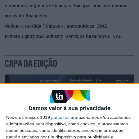
economia, negócios e finanças
Europa
macroeconomia
mercado financeiro
Ordem e medida / Número / matemáticas
PME
Private Equity and Industry
serviços financeiros
VAB
CAPA DA EDIÇÃO
Damos valor à sua privacidade
Nós e os nossos 1019
parceiros
armazenamos e/ou acedemos
a informações num dispositivo, como cookies, e processamos
dados pessoais, como identificadores únicos e informações
padrão enviadas por um dispositivo para publicidade e