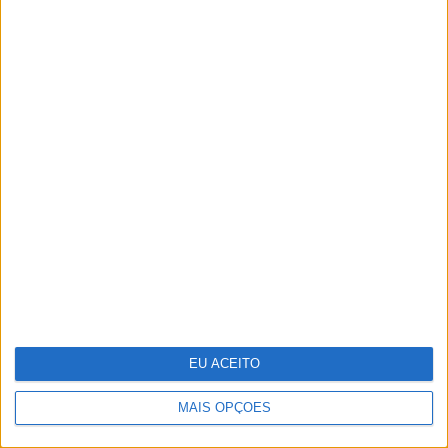
Salgueiro Maia, o herói a
contragosto
EU ACEITO
MAIS OPÇÕES
Reportagem na selva mágica da