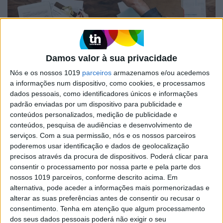
EXAME
Uma alavanca para o crescimento
Damos valor à sua privacidade
As PME nacionais estão na mira de "private
Nós e os nossos 1019
parceiros
armazenamos e/ou acedemos
equities" internacionais, o que pode ser um fator
a informações num dispositivo, como cookies, e processamos
potenciador de eficiência e desenvolvimento
dados pessoais, como identificadores únicos e informações
padrão enviadas por um dispositivo para publicidade e
conteúdos personalizados, medição de publicidade e
conteúdos, pesquisa de audiências e desenvolvimento de
serviços.
Com a sua permissão, nós e os nossos parceiros
poderemos usar identificação e dados de geolocalização
precisos através da procura de dispositivos. Poderá clicar para
consentir o processamento por nossa parte e pela parte dos
nossos 1019 parceiros, conforme descrito acima. Em
alternativa, pode aceder a informações mais pormenorizadas e
alterar as suas preferências antes de consentir ou recusar o
consentimento.
Tenha em atenção que algum processamento
dos seus dados pessoais poderá não exigir o seu