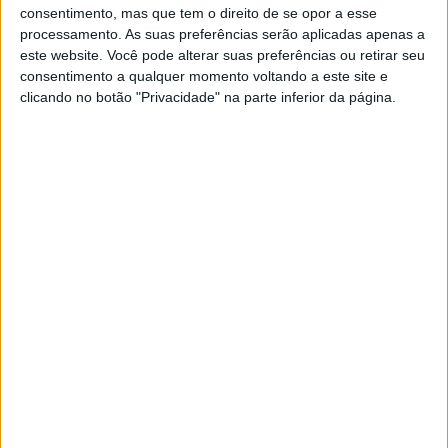
consentimento, mas que tem o direito de se opor a esse
SOCIEDADE
processamento. As suas preferências serão aplicadas apenas a
Mau ambiente na Quercus: das lutas
este website. Você pode alterar suas preferências ou retirar seu
internas às suspeitas de gestão
consentimento a qualquer momento voltando a este site e
danosa
clicando no botão "Privacidade" na parte inferior da página.
A direção da Quercus está a ser investigada por
suspeitas de gestão danosa. Este é o culminar de
uma espiral de lutas internas e muitas acusações
– de censura e prepotência, de colagem ao
Governo, de dívidas e prejuízos avultados.
Conseguirá a histórica associação sobreviver aos
tumultos?