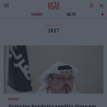
VISÃO
SE7E
2017
MUNDO
Príncipe herdeiro saudita disse em