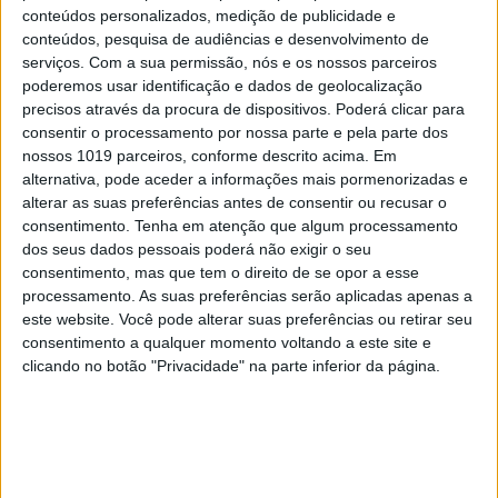
conteúdos personalizados, medição de publicidade e
OPINIÃO
conteúdos, pesquisa de audiências e desenvolvimento de
Carta aberta: Hospitais para as
serviços.
Com a sua permissão, nós e os nossos parceiros
Misericórdias: pragmatismo ou
poderemos usar identificação e dados de geolocalização
obsessão ideológica?
precisos através da procura de dispositivos. Poderá clicar para
consentir o processamento por nossa parte e pela parte dos
nossos 1019 parceiros, conforme descrito acima. Em
alternativa, pode aceder a informações mais pormenorizadas e
alterar as suas preferências antes de consentir ou recusar o
consentimento.
Tenha em atenção que algum processamento
dos seus dados pessoais poderá não exigir o seu
consentimento, mas que tem o direito de se opor a esse
processamento. As suas preferências serão aplicadas apenas a
este website. Você pode alterar suas preferências ou retirar seu
consentimento a qualquer momento voltando a este site e
clicando no botão "Privacidade" na parte inferior da página.
CULTURA
EXCLUSIVO
Carlos Paião: a história de um
cometa