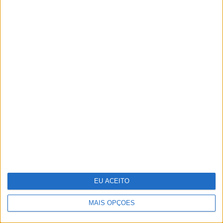
Cortes orçamentais de Trump
podem levar a mais de 2000
despedimentos na NASA
EU ACEITO
MAIS OPÇÕES
Reino Unido junta-se a França para