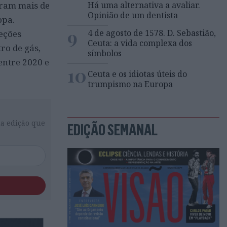
iram mais de
Há uma alternativa a avaliar.
Opinião de um dentista
opa.
9
4 de agosto de 1578. D. Sebastião,
eções
Ceuta: a vida complexa dos
ro de gás,
símbolos
entre 2020 e
10
Ceuta e os idiotas úteis do
trumpismo na Europa
da edição que
EDIÇÃO SEMANAL