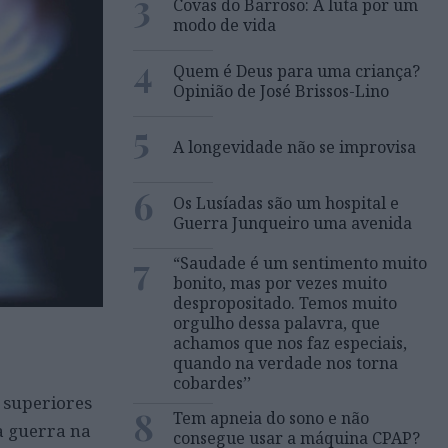
3
Covas do Barroso: A luta por um
modo de vida
4
Quem é Deus para uma criança?
Opinião de José Brissos-Lino
5
A longevidade não se improvisa
6
Os Lusíadas são um hospital e
Guerra Junqueiro uma avenida
7
“Saudade é um sentimento muito
bonito, mas por vezes muito
despropositado. Temos muito
orgulho dessa palavra, que
achamos que nos faz especiais,
quando na verdade nos torna
cobardes’’
 superiores
8
Tem apneia do sono e não
a guerra na
consegue usar a máquina CPAP?