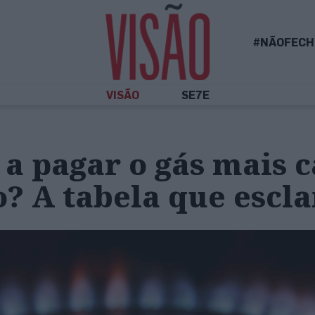
#NÃOFECH
VISÃO
SE7E
a pagar o gás mais c
? A tabela que escla