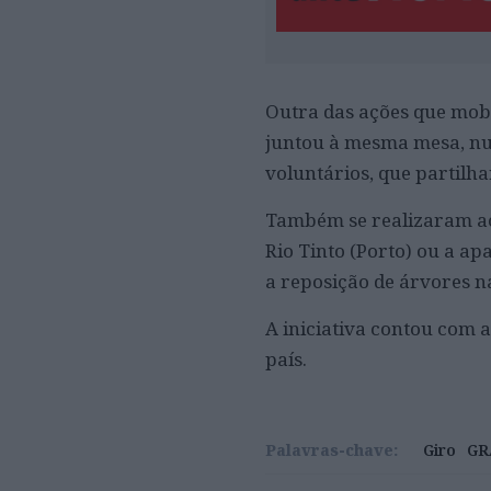
Outra das ações que mobi
juntou à mesma mesa, num 
voluntários, que partilh
Também se realizaram aç
Rio Tinto (Porto) ou a ap
a reposição de árvores n
A iniciativa contou com 
país.
Palavras-chave:
Giro
GR