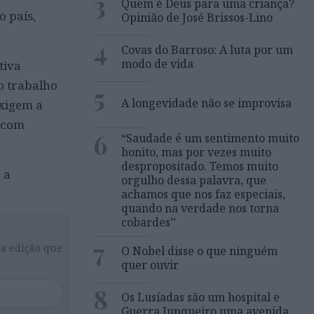
3
Quem é Deus para uma criança?
o país,
Opinião de José Brissos-Lino
4
Covas do Barroso: A luta por um
modo de vida
tiva
o trabalho
5
A longevidade não se improvisa
exigem a
s com
6
“Saudade é um sentimento muito
bonito, mas por vezes muito
despropositado. Temos muito
 a
orgulho dessa palavra, que
achamos que nos faz especiais,
quando na verdade nos torna
cobardes’’
7
da edição que
O Nobel disse o que ninguém
quer ouvir
8
Os Lusíadas são um hospital e
Guerra Junqueiro uma avenida