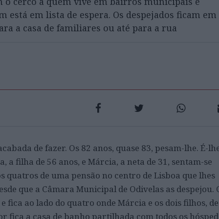
m o cerco a quem vive em bairros municipais e
m está em lista de espera. Os despejados ficam em
a a casa de familiares ou até para a rua
acabada de fazer. Os 82 anos, quase 83, pesam-lhe. É-lh
a, a filha de 56 anos, e Márcia, a neta de 31, sentam-se
 quatros de uma pensão no centro de Lisboa que lhes
esde que a Câmara Municipal de Odivelas as despejou. 
 fica ao lado do quatro onde Márcia e os dois filhos, de
r fica a casa de banho partilhada com todos os hósped