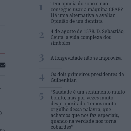
1
Tem apneia do sono e não
consegue usar a máquina CPAP?
Há uma alternativa a avaliar.
Opinião de um dentista
2
4 de agosto de 1578. D. Sebastião,
Ceuta: a vida complexa dos
símbolos
3
A longevidade não se improvisa
4
Os dois primeiros presidentes da
Gulbenkian
e
5
“Saudade é um sentimento muito
bonito, mas por vezes muito
despropositado. Temos muito
orgulho dessa palavra, que
O
achamos que nos faz especiais,
quando na verdade nos torna
cobardes’’
es