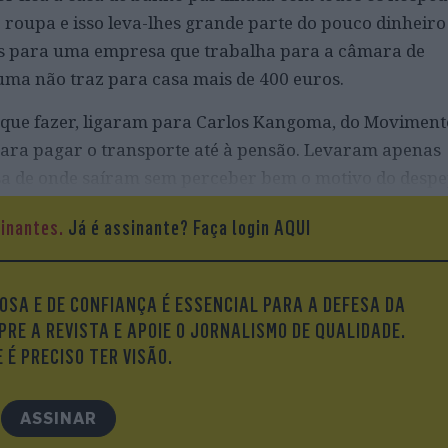
roupa e isso leva-lhes grande parte do pouco dinheiro
s para uma empresa que trabalha para a câmara de
uma não traz para casa mais de 400 euros.
 que fazer, ligaram para Carlos Kangoma, do Moviment
o para pagar o transporte até à pensão. Levaram apenas
sa de onde saíram sem perceber bem o motivo do despe
a carta que Hortência afirma não ter recebido, por t
sinantes.
Já é assinante?
Faça login AQUI
 que não terá avisado a mãe da notificação. “Não tenho
ortência, que diz nem ter ainda cancelado o débito dire
 ter transitado em julgado.
OSA E DE CONFIANÇA É ESSENCIAL PARA A DEFESA DA
PRE A REVISTA E APOIE O JORNALISMO DE QUALIDADE.
 É PRECISO TER VISÃO.
ASSINAR