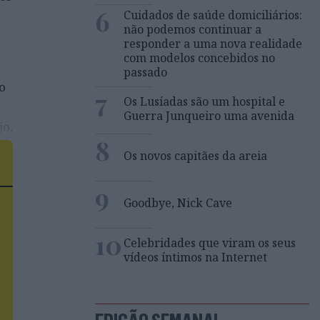
6
Cuidados de saúde domiciliários:
não podemos continuar a
responder a uma nova realidade
com modelos concebidos no
passado
o
7
Os Lusíadas são um hospital e
Guerra Junqueiro uma avenida
jo,
8
er
Os novos capitães da areia
to
9
Goodbye, Nick Cave
10
Celebridades que viram os seus
vídeos íntimos na Internet