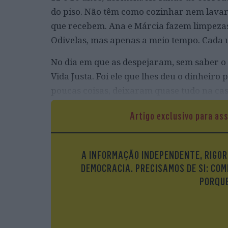
do piso. Não têm como cozinhar nem lavar 
que recebem. Ana e Márcia fazem limpeza
Odivelas, mas apenas a meio tempo. Cada 
No dia em que as despejaram, sem saber o
Vida Justa. Foi ele que lhes deu o dinheir
poucas coisas, deixaram quase tudo na ca
depois de um processo que começou com um
Artigo exclusivo para as
sido entregue a um filho toxicodependente,
uma dívida. Paguei sempre tudo”, insiste H
da renda, apesar de a decisão de despejo já
A INFORMAÇÃO INDEPENDENTE, RIGOR
DEMOCRACIA. PRECISAMOS DE SI: COM
PORQUE