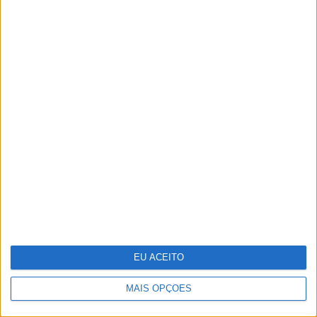
Ralis de regularidade: das apps
gratuitas às sondas, conheça a
tecnologia que pode usar para ser
competitivo
EU ACEITO
MAIS OPÇÕES