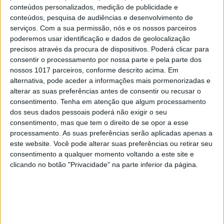
8
conteúdos personalizados, medição de publicidade e
Quem é Deus para uma criança? Opinião de José
Brissos-Lino
conteúdos, pesquisa de audiências e desenvolvimento de
serviços.
Com a sua permissão, nós e os nossos parceiros
9
poderemos usar identificação e dados de geolocalização
Os novos capitães da areia
precisos através da procura de dispositivos. Poderá clicar para
consentir o processamento por nossa parte e pela parte dos
10
nossos 1017 parceiros, conforme descrito acima. Em
Celebridades que viram os seus vídeos íntimos na
alternativa, pode aceder a informações mais pormenorizadas e
Internet
alterar as suas preferências antes de consentir ou recusar o
consentimento.
Tenha em atenção que algum processamento
dos seus dados pessoais poderá não exigir o seu
consentimento, mas que tem o direito de se opor a esse
MAIS NA VISÃO
processamento. As suas preferências serão aplicadas apenas a
este website. Você pode alterar suas preferências ou retirar seu
consentimento a qualquer momento voltando a este site e
clicando no botão "Privacidade" na parte inferior da página.