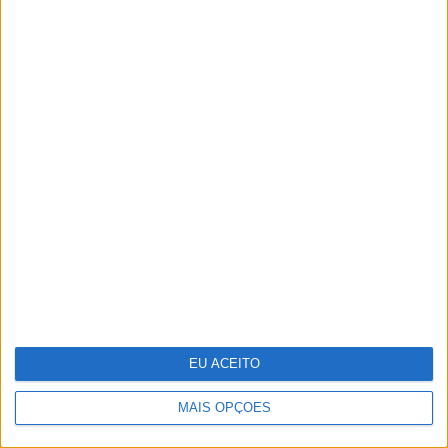
Do Liberation Day ao Acordo de
Genebra – O que se segue?
EU ACEITO
MAIS OPÇÕES