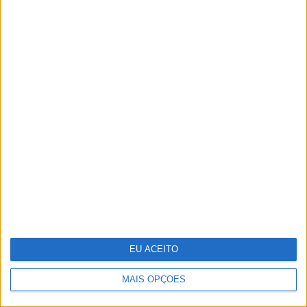
8 perfumes de nicho que tem
mesmo de experimentar
EU ACEITO
MAIS OPÇÕES