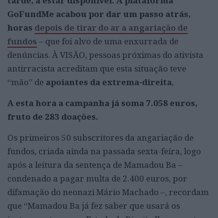
tarde, a estar disponível. A plataforma
GoFundMe acabou por dar um passo atrás,
horas
depois de tirar do ar a angariação de
fundos
– que foi alvo de uma enxurrada de
denúncias. À VISÃO, pessoas próximas do ativista
antirracista acreditam que esta situação teve
“mão” de
apoiantes da extrema-direita
,
A esta hora a campanha já soma 7.058 euros,
fruto de 283 doações.
Os primeiros 50 subscritores da angariação de
fundos, criada ainda na passada sexta-feira, logo
após a leitura da sentença de Mamadou Ba –
condenado a pagar multa de 2.400 euros, por
difamação do neonazi Mário Machado –, recordam
que “Mamadou Ba já fez saber que usará os