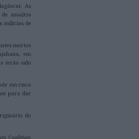
agáscar. As
 de assaltos
s milícias de
tantes mortos
njahana, em
s terão sido
pôr em risco
nte para dar
riginário do
ta Coalition