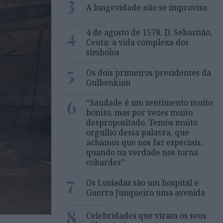
3
A longevidade não se improvisa
4
4 de agosto de 1578. D. Sebastião,
Ceuta: a vida complexa dos
símbolos
5
Os dois primeiros presidentes da
Gulbenkian
6
“Saudade é um sentimento muito
bonito, mas por vezes muito
despropositado. Temos muito
orgulho dessa palavra, que
achamos que nos faz especiais,
quando na verdade nos torna
cobardes’’
7
Os Lusíadas são um hospital e
Guerra Junqueiro uma avenida
8
Celebridades que viram os seus