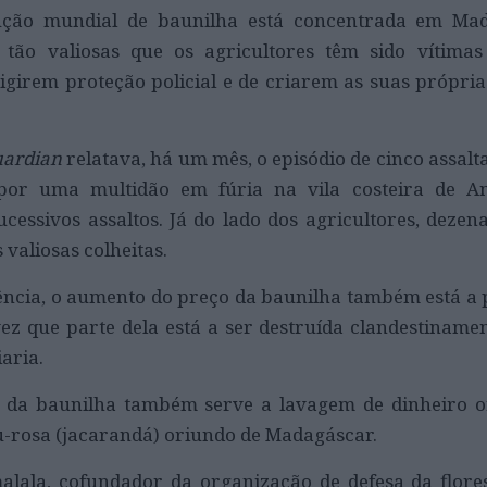
ção mundial de baunilha está concentrada em Mad
 tão valiosas que os agricultores têm sido vítimas
xigirem proteção policial e de criarem as suas própria
uardian
relatava, há um mês, o episódio de cinco assal
por uma multidão em fúria na vila costeira de A
cessivos assaltos. Já do lado dos agricultores, dezena
valiosas colheitas.
ência, o aumento do preço da baunilha também está a 
vez que parte dela está a ser destruída clandestiname
iaria.
 da baunilha também serve a lavagem de dinheiro o
u-rosa (jacarandá) oriundo de Madagáscar.
malala, cofundador da organização de defesa da flores