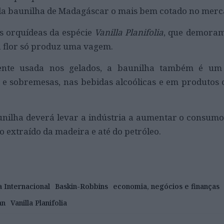
da baunilha de Madagáscar o mais bem cotado no merc
as orquídeas da espécie
Vanilla Planifolia
, que demoram
a flor só produz uma vagem.
ente usada nos gelados, a baunilha também é um 
 e sobremesas, nas bebidas alcoólicas e em produtos 
nilha deverá levar a indústria a aumentar o consumo 
o extraído da madeira e até do petróleo.
a Internacional
Baskin-Robbins
economia, negócios e finanças
an
Vanilla Planifolia