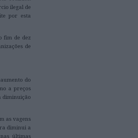
io ilegal de
ite por esta
o fim de dez
anizações de
o aumento do
mo a preços
a diminuição
em as vagens
ra diminui a
 nas últimas