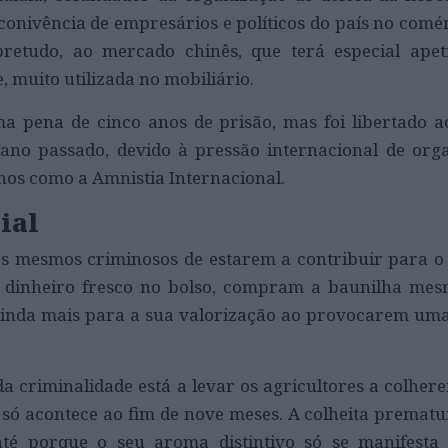
nivência de empresários e políticos do país no comérc
bretudo, ao mercado chinês, que terá especial apet
, muito utilizada no mobiliário.
a pena de cinco anos de prisão, mas foi libertado a
ano passado, devido à pressão internacional de org
nos como a Amnistia Internacional.
cial
, os mesmos criminosos de estarem a contribuir para 
 dinheiro fresco no bolso, compram a baunilha mes
ainda mais para a sua valorização ao provocarem um
a criminalidade está a levar os agricultores a colher
só acontece ao fim de nove meses. A colheita prematu
até porque o seu aroma distintivo só se manifesta