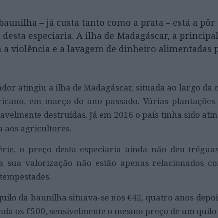
baunilha – já custa tanto como a prata – está a pô
esta especiaria. A ilha de Madagáscar, a principa
 a violência e a lavagem de dinheiro alimentadas 
dor atingiu a ilha de Madagáscar, situada ao largo da 
fricano, em março do ano passado. Várias plantações
avelmente destruídas. Já em 2016 o país tinha sido ati
a aos agricultores.
rie, o preço desta especiaria ainda não deu trégua
 a sua valorização não estão apenas relacionados c
 tempestades.
quilo da baunilha situava-se nos €42, quatro anos depo
nda os €500, sensivelmente o mesmo preço de um quilo 