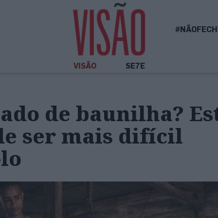
#NÃOFECH
VISÃO
SE7E
ado de baunilha? Es
e ser mais difícil
lo