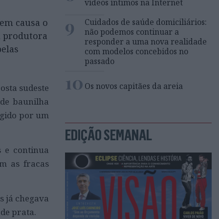
vídeos íntimos na Internet
9
Cuidados de saúde domiciliários:
r em causa o
não podemos continuar a
l produtora
responder a uma nova realidade
pelas
com modelos concebidos no
passado
10
Os novos capitães da areia
costa sudeste
 de baunilha
ngido por um
EDIÇÃO SEMANAL
s e continua
om as fracas
is já chegava
de prata.