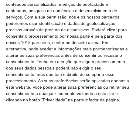
Internet
conteúdos personalizados, medição de publicidade e
conteúdos, pesquisa de audiências e desenvolvimento de
4
Como funcionam os apoios para comprar casa
serviços.
Com a sua permissão, nós e os nossos parceiros
antes dos 35 anos
poderemos usar identificação e dados de geolocalização
precisos através da procura de dispositivos. Poderá clicar para
5
Quem é Deus para uma criança? Opinião de José
consentir o processamento por nossa parte e pela parte dos
Brissos-Lino
nossos 1019 parceiros, conforme descrito acima. Em
alternativa, pode aceder a informações mais pormenorizadas e
6
alterar as suas preferências antes de consentir ou recusar o
A longevidade não se improvisa
consentimento.
Tenha em atenção que algum processamento
dos seus dados pessoais poderá não exigir o seu
7
Tem apneia do sono e não consegue usar a
consentimento, mas que tem o direito de se opor a esse
máquina CPAP? Há uma alternativa a avaliar.
processamento. As suas preferências serão aplicadas apenas a
Opinião de um dentista
este website. Você pode alterar suas preferências ou retirar seu
consentimento a qualquer momento voltando a este site e
8
4 de agosto de 1578. D. Sebastião, Ceuta: a vida
clicando no botão "Privacidade" na parte inferior da página.
complexa dos símbolos
9
Ceuta e os idiotas úteis do trumpismo na Europa