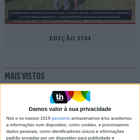
EDIÇÃO 1744
MAIS VISTOS
1
Linha Circular do Metropolitano: O carrossel de
turistas que afastará quem trabalha em Lisboa
Damos valor à sua privacidade
2
O Nobel disse o que ninguém quer ouvir
Nós e os nossos 1019
parceiros
armazenamos e/ou acedemos
a informações num dispositivo, como cookies, e processamos
3
dados pessoais, como identificadores únicos e informações
Celebridades que viram os seus vídeos íntimos na
padrão enviadas por um dispositivo para publicidade e