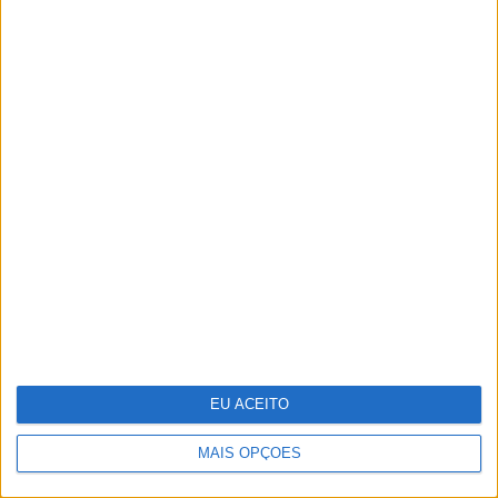
A fruta comum que têm mais de
1600 elementos e que os cientistas
querem ver reconhecida como
"superalimento"
EU ACEITO
MAIS OPÇÕES