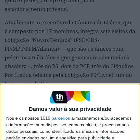
quatro pisos, para programação de
estacionamento privado.
Atualmente, o executivo da Câmara de Lisboa, que
é composto por 17 membros, integra sete eleitos da
coligação “Novos Tempos” (PSD/CDS-
PP/MPT/PPM/Aliança) — que são os únicos com
pelouros atribuídos e que governam sem maioria
absoluta –, três do PS, dois do PCP, três do Cidadãos
Por Lisboa (eleitos pela coligação PS/Livre), um do
Livre e um do BE.
SSM // VAM
Damos valor à sua privacidade
Nós e os nossos 1019
parceiros
armazenamos e/ou acedemos
a informações num dispositivo, como cookies, e processamos
Palavras-chave:
dados pessoais, como identificadores únicos e informações
Câmara Municipal
Habitação
Lisboa
MUNICIPIO
padrão enviadas por um dispositivo para publicidade e