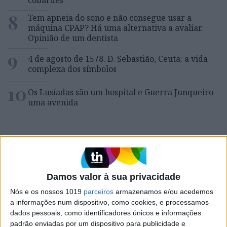
cobardes’’
8
Tem apneia do sono e não consegue usar a
máquina CPAP? Há uma alternativa a avaliar.
Opinião de um dentista
9
4 de agosto de 1578. D. Sebastião, Ceuta: a vida
complexa dos símbolos
10
Os Lusíadas são um hospital e Guerra Junqueiro
uma avenida
MAIS NA VISÃO
Damos valor à sua privacidade
Nós e os nossos 1019
parceiros
armazenamos e/ou acedemos
a informações num dispositivo, como cookies, e processamos
dados pessoais, como identificadores únicos e informações
padrão enviadas por um dispositivo para publicidade e