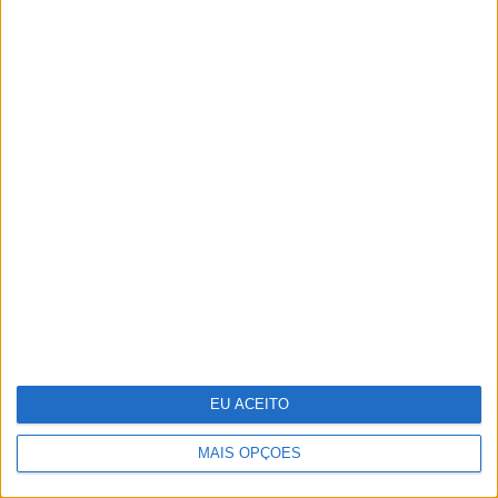
Bárbara Branco e José Condessa em
cenas eróticas em "O Crime do
Padre Amaro"
EU ACEITO
MAIS OPÇÕES